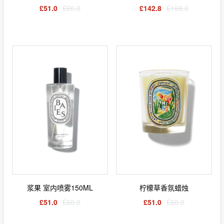
£51.0
£60.0
£142.8
£168.0
浆果 室内喷雾150ML
柠檬草香氛蜡烛
£51.0
£60.0
£51.0
£60.0