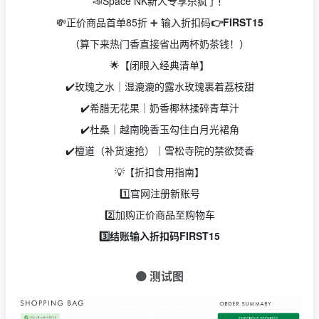
📣Space NK新人专享杀疯了！
💸正价商品首单85折 ➕ 输入折扣码
👉FIRST15
（算下来热门香直接省出两杯奶茶钱！）
🌟【闭眼入经典清单】
✔️玫瑰之水｜湿漉漉的露水玫瑰裹着荔枝甜
✔️希腊无花果｜奶香椰林揉碎青草汁
✔️杜桑｜越南晚香玉勾住白月光裙角
✔️檀道（补货速抢）｜雪松寺院的禁欲焚香
💡【折扣食用指南】
1️⃣官网注册新账号
2️⃣加购正价商品至购物车
3️⃣结账输入折扣码FIRST15
🟠 测试图