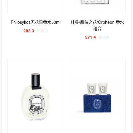
Philosykos无花果香水50ml
杜桑/肌肤之花/Orphéon 香水
组合
£83.3
£98.0
£71.4
£84.0