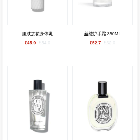
肌肤之花身体乳
丝绒护手霜 350ML
£45.9
£54.0
£52.7
£62.0