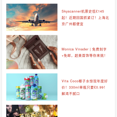
Skyscanner机票史低£145
起！近期回国抓紧订！上海北
京广州都便宜
Monica Vinader | 免费刻字
+免邮，超美首饰等你来挑！
Vita Coco椰子水惊现年度好
价！330ml单瓶只要£0.99！
解渴不腻口