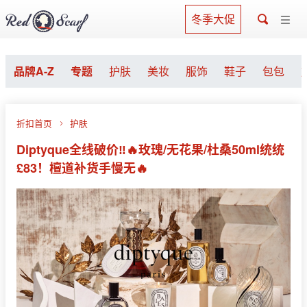
冬季大促
品牌A-Z
专题
护肤
美妆
服饰
鞋子
包包
折扣首页
护肤
Diptyque全线破价‼️🔥玫瑰/无花果/杜桑50ml统统
£83！檀道补货手慢无🔥