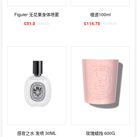
Figuier 无花果身体喷雾
檀道100ml
£51.0
£60.0
£114.75
£135.0
感官之水 发喷 30ML
玫瑰蜡烛 600G