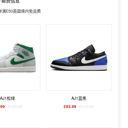
 邮费信息
订单满£50英国境内免运费
AJ1松绿
AJ1蓝黑
.99
£129.99
£83.99
£119.99