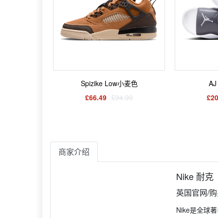
Spizike Low小麦色
A
£66.49
£94.99
£20
商家介绍
Nike 耐克
英国官网/
Nike是全