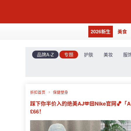
2026新生
美食
品牌A-Z
专题
护肤
美妆
服
折扣首页
保健塑身
踩下你半价入的绝美AJ🫶🏻Nike官网🏀「Ai
£66！