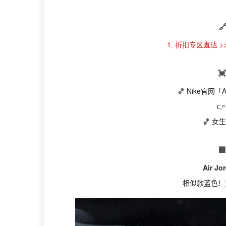

1. 折扣专区直达 >

🏀 Nike官网「

🏀 

Air Jo
相似款蓝色！