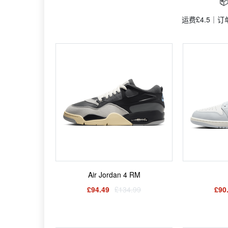

运费£4.5｜
Air Jordan 4 RM
£94.49
£134.99
£90