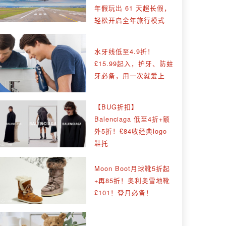
年假玩出 61 天超长假，
轻松开启全年旅行模式
水牙线低至4.9折！
£15.99起入，护牙、防蛀
牙必备，用一次就爱上
【BUG折扣】
Balenciaga 低至4折+额
外5折！£84收经典logo
鞋托
Moon Boot月球靴5折起
+再85折！奥利奥雪地靴
£101！登月必备！