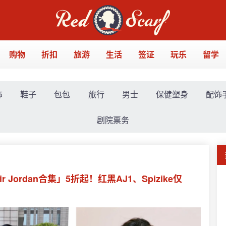
购物
折扣
旅游
生活
签证
玩乐
留学
饰
鞋子
包包
旅行
男士
保健塑身
配饰
剧院票务
r Jordan合集」5折起！红黑AJ1、Spizike仅