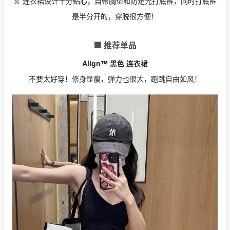
👗 连衣裙设计十分贴心，自带胸垫和防走光打底裤，同时打底裤
是半分开的，穿脱很方便！
🟩 推荐单品
Align™ 黑色 连衣裙
不要太好穿！修身显瘦，弹力也很大，跑跳自由如风！