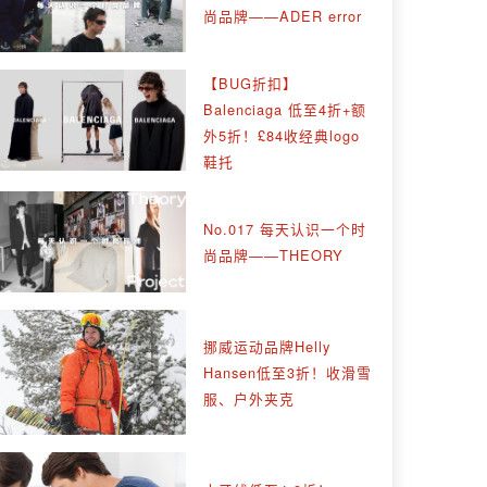
尚品牌——ADER error
【BUG折扣】
Balenciaga 低至4折+额
外5折！£84收经典logo
鞋托
No.017 每天认识一个时
尚品牌——THEORY
挪威运动品牌Helly
Hansen低至3折！收滑雪
服、户外夹克