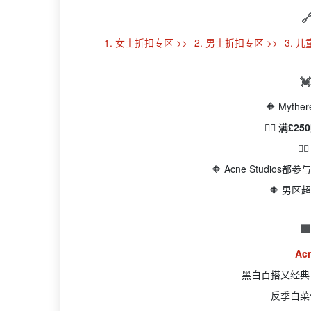

1. 女士折扣专区 >>
2. 男士折扣专区 >>
3. 

🔶 Myth
👉🏻 满
👉
🔶 Acne Studi
🔶 男

Ac
黑白百搭又经典
反季白菜