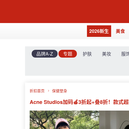
2026新生
美食
品牌A-Z
专题
护肤
美妆
服
折扣首页
保健塑身
Acne Studios加码🍏3折起+叠8折！款