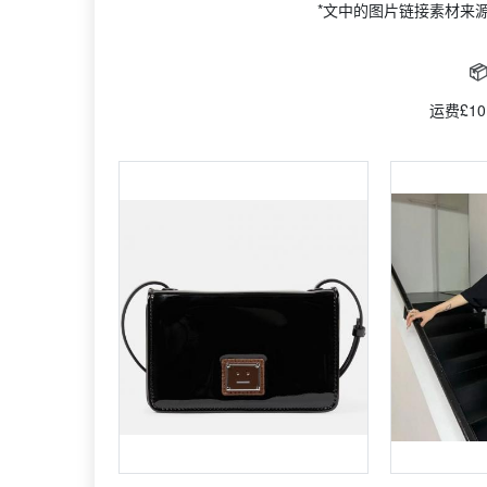
*文中的图片链接素材来

运费£10