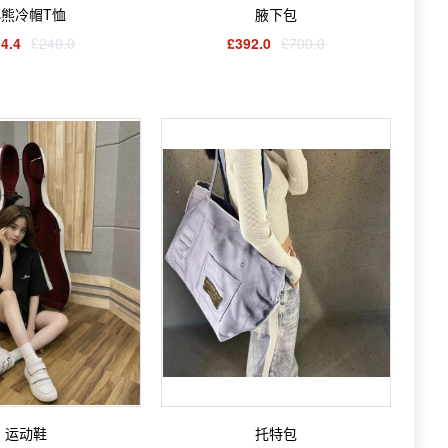
熊冷帽T恤
腋下包
4.4
£240.0
£392.0
£700.0
运动鞋
托特包