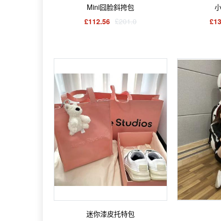
Mini囧脸斜挎包
小
£112.56
£201.0
£13
迷你漆皮托特包