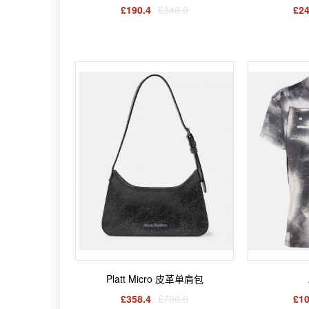
£190.4
£340.0
£24
Platt Micro 皮革单肩包
£358.4
£700.0
£10