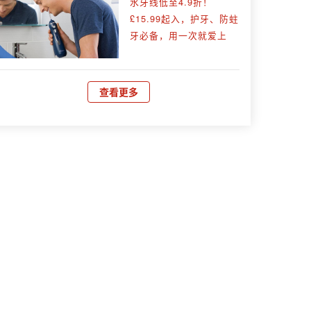
水牙线低至4.9折！
£15.99起入，护牙、防蛀
牙必备，用一次就爱上
查看更多