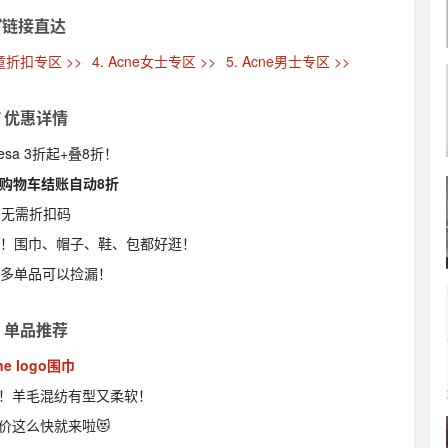
链接直达
儿童折扣专区 >>
4. Acne女士专区 >>
5. Acne男士专区 >>
 优惠详情
eresa 3折起+叠8折！
£250购物车结账自动8折
🏻 无需折扣码
os都参与！围巾、帽子、鞋、包都好逛！
区超多单品可以捡漏！
 单品推荐
ne logo围巾
！羊毛混纺有型又柔软！
价这么快就来啦😻