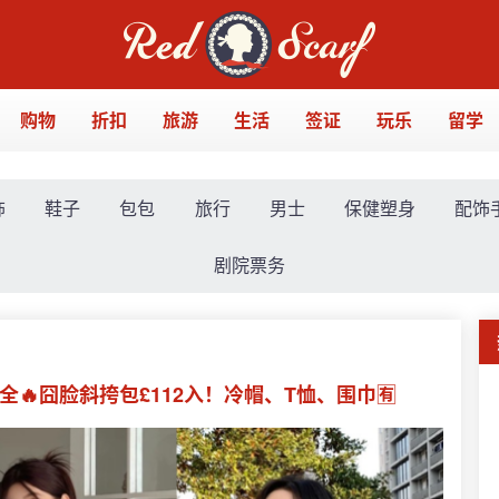
购物
折扣
旅游
生活
签证
玩乐
留学
饰
鞋子
包包
旅行
男士
保健塑身
配饰
剧院票务
式超全🔥囧脸斜挎包£112入！冷帽、T恤、围巾🈶