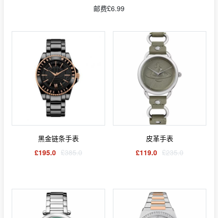
邮费£6.99
黑金链条手表
皮革手表
£195.0
£385.0
£119.0
£235.0