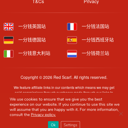
T&Cs
Privacy
一分钱英国站
一分钱法国站
一分钱德国站
一分钱西班牙站
一分钱意大利站
一分钱荷兰站
Copyright © 2026 Red Scarf. All rights reserved.
We feature affiliate links in our contents which means we may get
paid commissions through purchases made through our links to
retailer sites.
We use cookies to ensure that we give you the best
Content is provided by users, brands or merchants. Some
experience on our website. If you continue to use this site we
information may have been generated by AI and is provided for
will assume that you are happy with it. For more information,
Clo
guidance only. Accuracy and availability may change without prior
consult the
Privacy policy.
notice.
×
Red Scarf
打开APP
Ok
Settings
你必备的英国指南