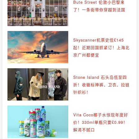
Bute Street 伦敦小巴黎来
了！一条街带你穿越到法国
Skyscanner机票史低£145
起！近期回国抓紧订！上海北
京广州都便宜
Stone Island 石头岛低至四
折！收徽标神裤、卫衣、拉链
针织衫！
Vita Coco椰子水惊现年度好
价！330ml单瓶只要£0.99！
解渴不腻口