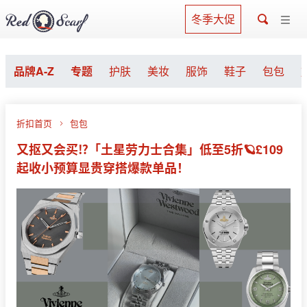
冬季大促
品牌A-Z
专题
护肤
美妆
服饰
鞋子
包包
折扣首页
包包
又抠又会买⁉️「土星劳力士合集」低至5折🪐£109
起收小预算显贵穿搭爆款单品！