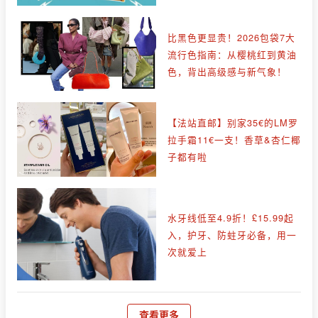
比黑色更显贵！2026包袋7大
流行色指南：从樱桃红到黄油
色，背出高级感与新气象！
【法站直邮】别家35€的LM罗
拉手霜11€一支！香草&杏仁椰
子都有啦
水牙线低至4.9折！£15.99起
入，护牙、防蛀牙必备，用一
次就爱上
查看更多