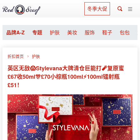
冬季大促
品牌A-Z
专题
护肤
美妆
服饰
鞋子
包包
折扣首页
护肤
英区无敌😱Stylevana大牌清仓巨能打🧨复原蜜
£67收50ml🎊£70小棕瓶100ml⚡️100ml镭射瓶
£51！