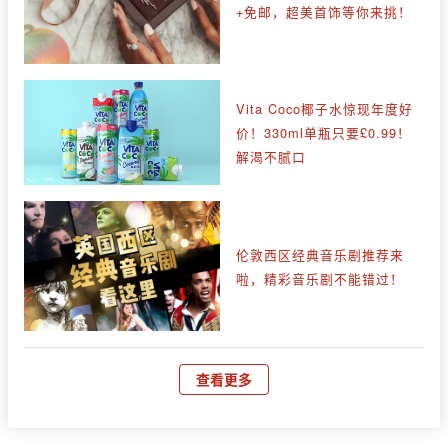
+免邮，超美首饰等你来挑！
Vita Coco椰子水惊现年度好
价！330ml单瓶只要£0.99！
解渴不腻口
伦敦西区经典音乐剧推荐来
啦，精彩音乐剧不能错过！
查看更多