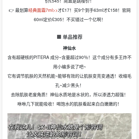
价£545！简直是跳楼价！
👉 最划算
经典面霜7ml>>
才£17！买9个到手63ml才£158！官网
60ml定价£305！不买错过一个亿啊！
🟩 单品推荐
神仙水
含有超硬核的PITERA 成分~含量超过90％！这个成分有多王炸不
用小编多说了吧~
它有调节肌肤的天然机能~能够有效的让肌肤变亮变通透！收缩毛
孔~减少黑头！
去除肌肤老废角质！神仙水质地是水状的，所以渗透力超强！
咻咻几下就能吸收！喝饱水的肌肤看起来白白嫩嫩的！