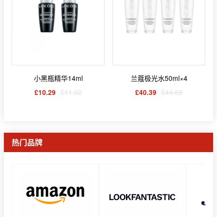
小黑瓶精华14ml
兰蔻极光水50ml×4
£10.29
£11.02
£40.39
£44.68
热门品牌