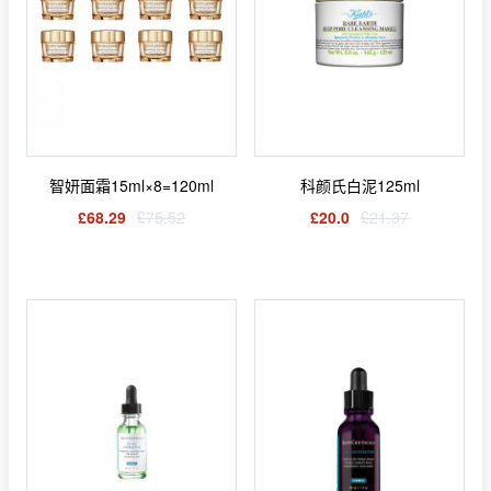
智妍面霜15ml×8=120ml
科颜氏白泥125ml
£68.29
£75.52
£20.0
£21.37