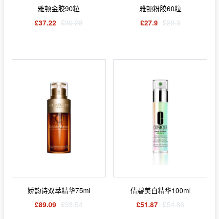
雅顿金胶90粒
雅顿粉胶60粒
£37.22
£39.28
£27.9
£29.3
娇韵诗双萃精华75ml
倩碧美白精华100ml
£89.09
£93.54
£51.87
£54.66