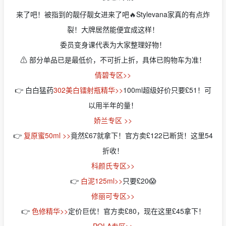
来了吧！被指到的靓仔靓女进来了吧🔥Stylevana家真的有点炸
裂！大牌居然能便宜成这样！
委员变身课代表为大家整理好物！
⚠️ 部分单品已是最低价，不可折上折，具体已购物车为准！
倩碧专区>>
👉 白白猛药
302美白镭射瓶精华>>
100ml超级好价只要£51！可
以用半年的量！
娇兰专区 >>
👉
复原蜜50ml >>
竟然£67就拿下！官方卖£122已断货！这里54
折收！
科颜氏专区>>
👉
白泥125ml>>
只要£20😱
修丽可专区>>
👉
色修精华>>
定价巨优！官方卖£80，现在这里£45拿下！