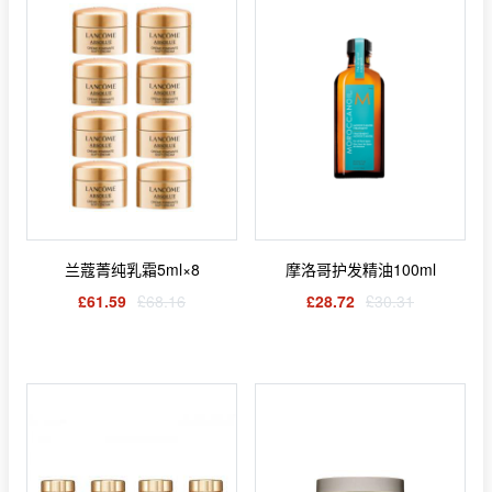
兰蔻菁纯乳霜5ml×8
摩洛哥护发精油100ml
£61.59
£68.16
£28.72
£30.31