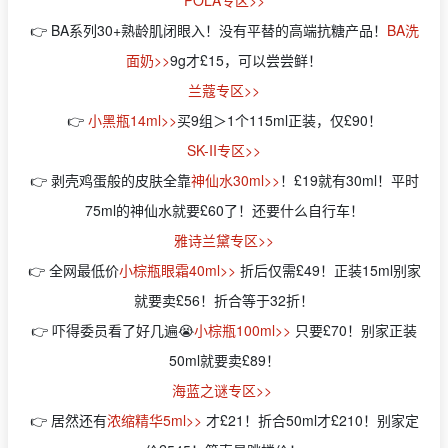
POLA专区>>
👉 BA系列30+熟龄肌闭眼入！没有平替的高端抗糖产品！
BA洗
面奶>>
9g才£15，可以尝尝鲜！
兰蔻专区>>
👉
小黑瓶14ml>>
买9组＞1个115ml正装，仅£90！
SK-II专区>>
👉 剥壳鸡蛋般的皮肤全靠
神仙水30ml>>
！£19就有30ml！平时
75ml的神仙水就要£60了！还要什么自行车！
雅诗兰黛专区>>
👉 全网最低价
小棕瓶眼霜40ml>>
折后仅需£49！正装15ml别家
就要卖£56！折合等于32折！
👉 吓得委员看了好几遍😭
小棕瓶100ml>>
只要£70！别家正装
50ml就要卖£89！
海蓝之谜专区>>
👉 居然还有
浓缩精华5ml>>
才£21！折合50ml才£210！别家定