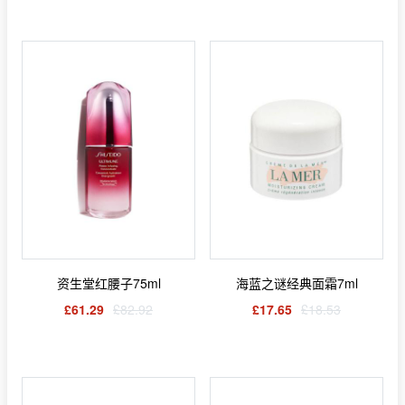
资生堂红腰子75ml
海蓝之谜经典面霜7ml
£61.29
£82.92
£17.65
£18.53