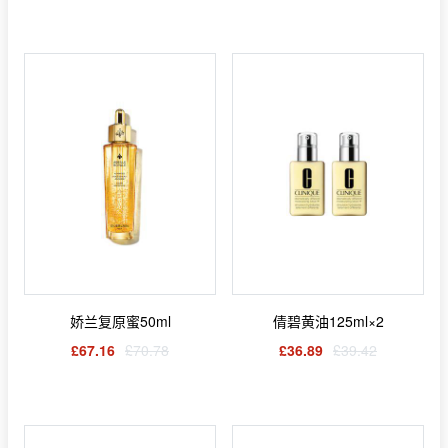
娇兰复原蜜50ml
倩碧黄油125ml×2
£67.16
£70.78
£36.89
£39.42