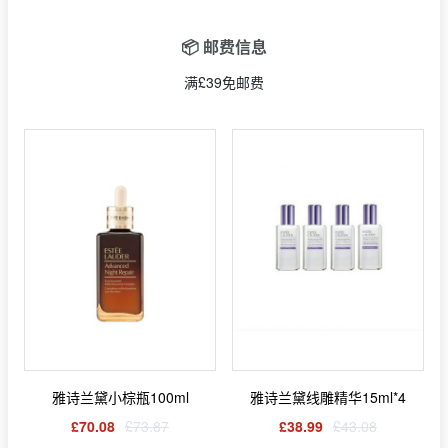
📦 邮费信息
满£39免邮费
雅诗兰黛小棕瓶100ml
雅诗兰黛线雕精华15ml*4
£70.08
£73.87
£38.99
£43.08