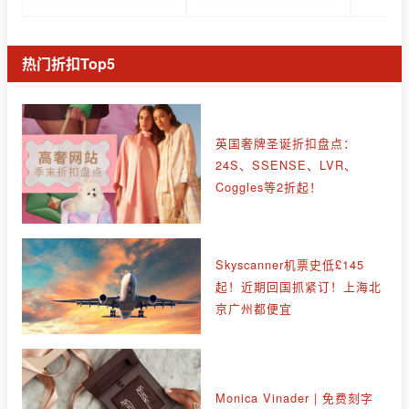
热门折扣Top5
英国奢牌圣诞折扣盘点：
24S、SSENSE、LVR、
Coggles等2折起！
Skyscanner机票史低£145
起！近期回国抓紧订！上海北
京广州都便宜
Monica Vinader | 免费刻字