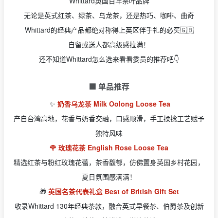
Whittard英国百年茶叶品牌
无论是英式红茶、绿茶、乌龙茶，还是热巧、咖啡、曲奇
Whittard的经典产品都绝对称得上英区伴手礼的必买🇬🇧
自留或送人都高级感拉满！
还不知道Whittard怎么选来看看委员的推荐吧👇
🟩 单品推荐
✨
奶香乌龙茶 Milk Oolong Loose Tea
产自台湾高地，花香与奶香交融，口感顺滑，手工揉捻工艺赋予
独特风味
🌹 玫瑰花茶 English Rose Loose Tea
精选红茶与粉红玫瑰花蕾，茶香馥郁，仿佛置身英国乡村花园，
夏日氛围感满满！
🎁
英国名茶代表礼盒 Best of British Gift Set
收录Whittard 130年经典茶款，融合英式早餐茶、伯爵茶及创新