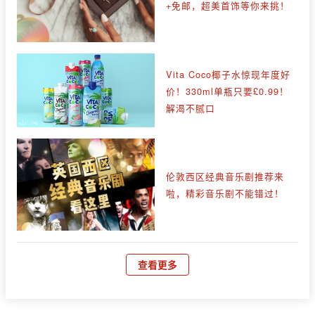
+免邮，超美首饰等你来挑！
Vita Coco椰子水惊现年度好
价！330ml单瓶只要£0.99！
解渴不腻口
伦敦西区经典音乐剧推荐来
啦，精彩音乐剧不能错过！
查看更多