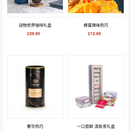
动物世界咖啡礼盒
蜂蜜辣味热巧
£29.95
£12.95
奢华热巧
一口尝鲜 清新茶礼盒