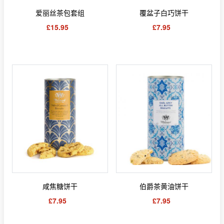
爱丽丝茶包套组
覆盆子白巧饼干
£15.95
£7.95
咸焦糖饼干
伯爵茶黄油饼干
£7.95
£7.95