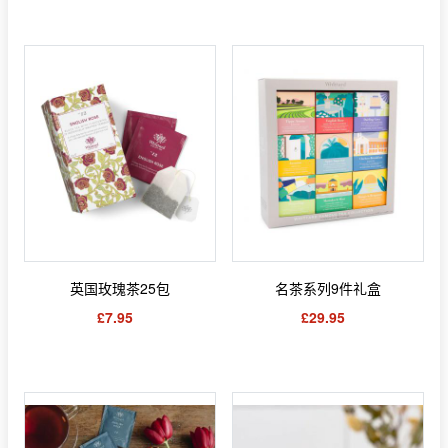
英国玫瑰茶25包
名茶系列9件礼盒
£7.95
£29.95