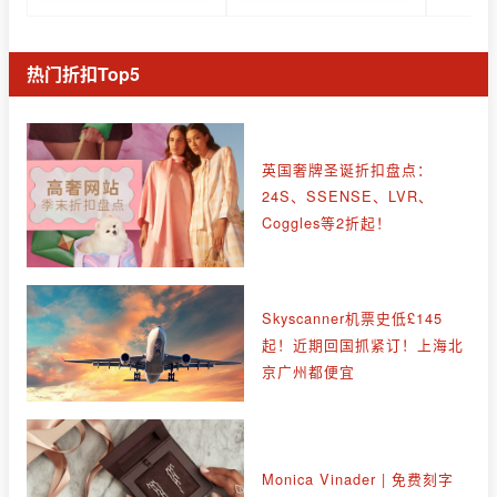
热门折扣Top5
英国奢牌圣诞折扣盘点：
24S、SSENSE、LVR、
Coggles等2折起！
Skyscanner机票史低£145
起！近期回国抓紧订！上海北
京广州都便宜
Monica Vinader | 免费刻字