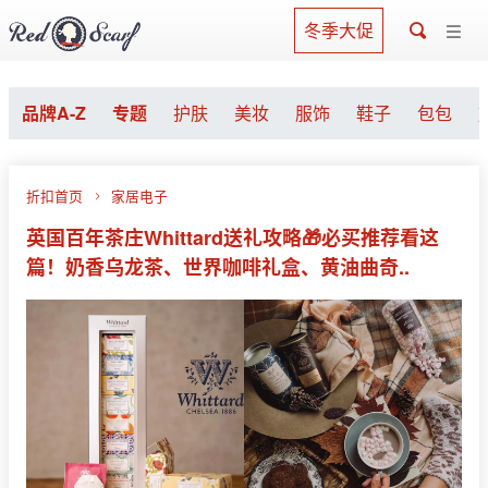
冬季大促
品牌A-Z
专题
护肤
美妆
服饰
鞋子
包包
折扣首页
家居电子
英国百年茶庄Whittard送礼攻略🎁必买推荐看这
篇！奶香乌龙茶、世界咖啡礼盒、黄油曲奇..