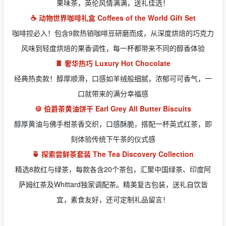
果味茶，英伦风情满满，送礼佳选！
☕️ 动物世界咖啡礼盒 Coffees of the World Gift Set
咖啡控必入！包含9款热销咖啡豆研磨而成，从深度烘焙的巧克力
风味到轻度烘焙的果香调性，每一杯都带来不同的醇香体验
🍫 奢华热巧 Luxury Hot Chocolate
经典热卖款！醇厚顺滑，口感如羊绒般细腻，浓郁可可香气，一
口就带来的满分幸福感
🍪 伯爵茶黄油饼干 Earl Grey All Butter Biscuits
醇厚黄油与佛手柑茶香交织，口感酥脆，搭配一杯英式红茶，即
刻体验传统下午茶的仪式感
🍵 探索尝鲜茶套装 The Tea Discovery Collection
精选8款红与绿茶，每款各含20个茶包，汇聚中国绿茶、印度阿
萨姆红茶及Whittard独家调配茶。精美复古包装，送礼自饮皆
宜，素食友好，还可定制礼品留言！