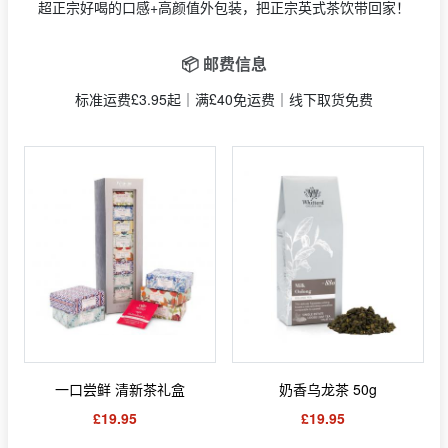
超正宗好喝的口感+高颜值外包装，把正宗英式茶饮带回家！
📦 邮费信息
标准运费£3.95起｜满£40免运费｜线下取货免费
一口尝鲜 清新茶礼盒
奶香乌龙茶 50g
£19.95
£19.95