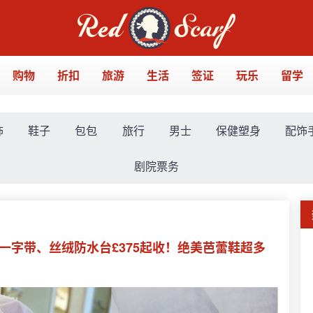
购物
折扣
旅游
生活
签证
玩乐
留学
饰
鞋子
包包
旅行
男士
保健塑身
配饰
剧院票务
水钻一字带、丝绒防水台£375起收！绝美芭蕾鞋超多