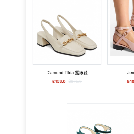
Diamond Tilda 露跟鞋
Je
£453.0
£675.0
£40