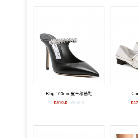
Bing 100mm皮革穆勒鞋
Ca
£510.0
£850.0
£47