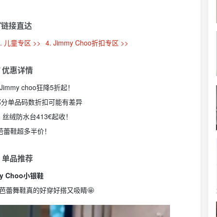
链接直达
3. 儿童专区 >>
4. Jimmy Choo折扣专区 >>
 优惠详情
大促Jimmy choo狂降5折起！
｜部分单品码数折扣可能有差异
、丝绒防水台413€起收！
美芭蕾鞋超多半价！
 单品推荐
my Choo小银鞋
芭蕾舞鞋真的好穿好搭又吸睛🤩