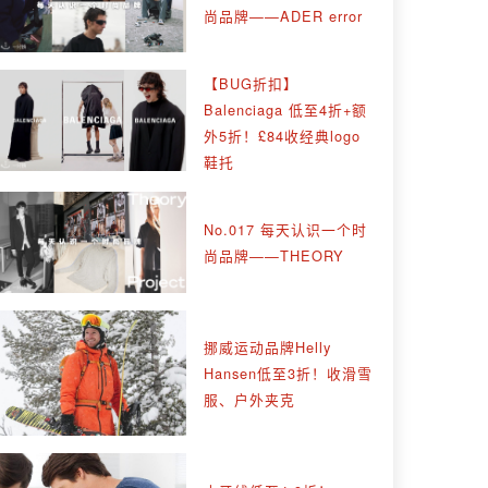
尚品牌——ADER error
【BUG折扣】
Balenciaga 低至4折+额
外5折！£84收经典logo
鞋托
No.017 每天认识一个时
尚品牌——THEORY
挪威运动品牌Helly
Hansen低至3折！收滑雪
服、户外夹克