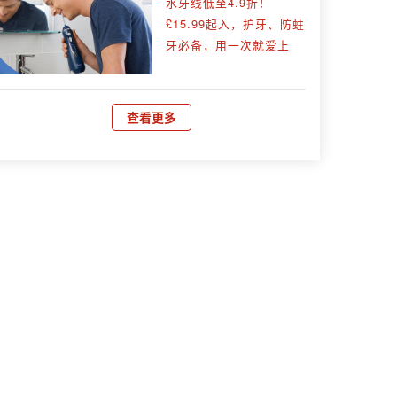
水牙线低至4.9折！
£15.99起入，护牙、防蛀
牙必备，用一次就爱上
查看更多