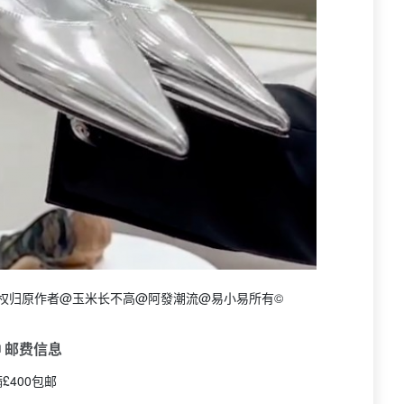
权归原作者@玉米长不高@阿發潮流@易小易所有©
 邮费信息
£400包邮