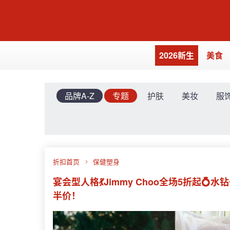
2026新生
美食
品牌A-Z
专题
护肤
美妆
服
折扣首页
保健塑身
宴会型人格💃Jimmy Choo全场5折起
半价！