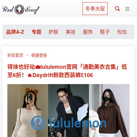
冬季大促
品牌A-Z
专题
护肤
美妆
服饰
鞋子
包包
折扣首页
保健塑身
得体也好动💼lululemon官网「通勤美衣合集」低
至6折！🔥Daydrift新款西装裤£106