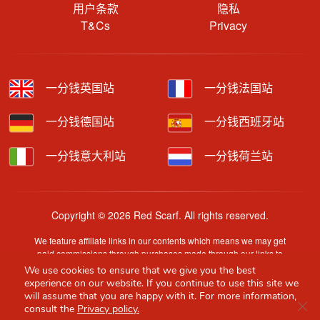
用户条款
隐私
T&Cs
Privacy
一分钱英国站
一分钱法国站
一分钱德国站
一分钱西班牙站
一分钱意大利站
一分钱荷兰站
Copyright © 2026 Red Scarf. All rights reserved.
We feature affiliate links in our contents which means we may get
paid commissions through purchases made through our links to
retailer sites.
We use cookies to ensure that we give you the best
Content is provided by users, brands or merchants. Some
experience on our website. If you continue to use this site we
information may have been generated by AI and is provided for
will assume that you are happy with it. For more information,
Clo
guidance only. Accuracy and availability may change without prior
consult the
Privacy policy.
notice.