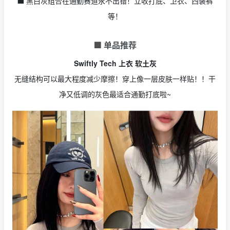
💼 黑白灰组合在通勤赛道永不出错！立收打底、卫衣、西装裤
等！
🟩 单品推荐
Swiftly Tech 上衣 软土灰
无缝结构可以最大程度减少摩擦！穿上像一层皮肤一样贴！！干
净又低调的灰色最适合通勤打底啦~