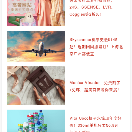
24S、SSENSE、LVR、
Coggles等2折起！
Skyscanner机票史低£145
起！近期回国抓紧订！上海北
京广州都便宜
Monica Vinader | 免费刻字
+免邮，超美首饰等你来挑！
Vita Coco椰子水惊现年度好
价！330ml单瓶只要£0.99！