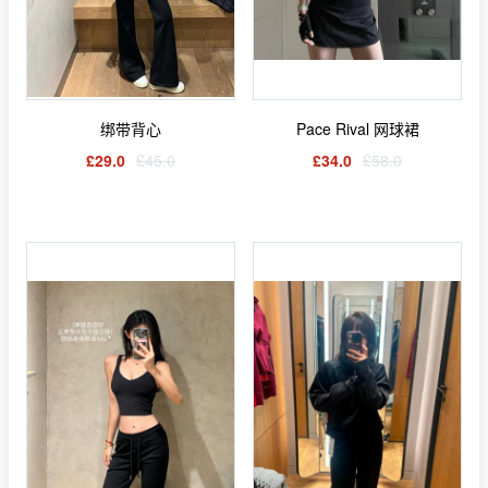
绑带背心
Pace Rival 网球裙
£29.0
£45.0
£34.0
£58.0