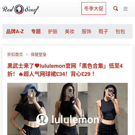
冬季大促
品牌A-Z
专题
护肤
美妆
服饰
鞋子
包包
折扣首页
保健塑身
黑武士来了🖤lululemon官网「黑色合集」低至4
折！🔥超人气网球裙£34！背心£29 ！