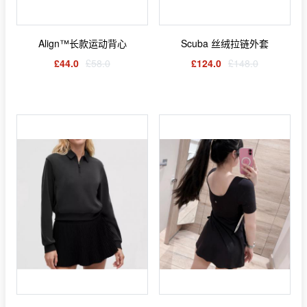
Align™长款运动背心
Scuba 丝绒拉链外套
£44.0
£58.0
£124.0
£148.0