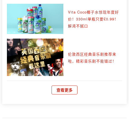
Vita Coco椰子水惊现年度好
价！330ml单瓶只要£0.99！
解渴不腻口
伦敦西区经典音乐剧推荐来
啦，精彩音乐剧不能错过！
查看更多