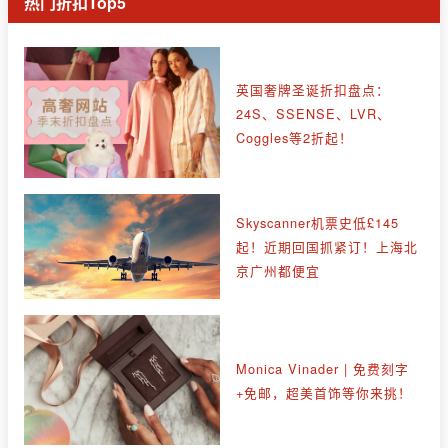
热门折扣Top5
英国奢牌圣诞折扣盘点：
24S、SSENSE、LVR、
Coggles等2折起！
Skyscanner机票史低£145
起！近期回国抓紧订！上海北
京广州都便宜
Monica Vinader | 免费刻字
+免邮，超美首饰等你来挑！