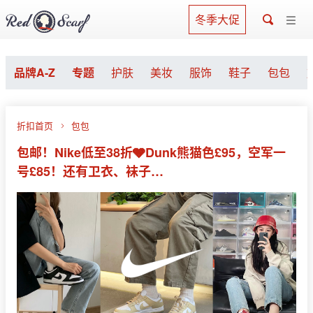
冬季大促
品牌A-Z
专题
护肤
美妆
服饰
鞋子
包包
折扣首页
包包
包邮！Nike低至38折🩶Dunk熊猫色£95，空军一
号£85！还有卫衣、袜子…