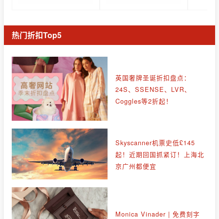
热门折扣Top5
英国奢牌圣诞折扣盘点：
24S、SSENSE、LVR、
Coggles等2折起！
Skyscanner机票史低£145
起！近期回国抓紧订！上海北
京广州都便宜
Monica Vinader | 免费刻字