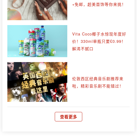
+免邮，超美首饰等你来挑！
Vita Coco椰子水惊现年度好
价！330ml单瓶只要£0.99！
解渴不腻口
伦敦西区经典音乐剧推荐来
啦，精彩音乐剧不能错过！
查看更多