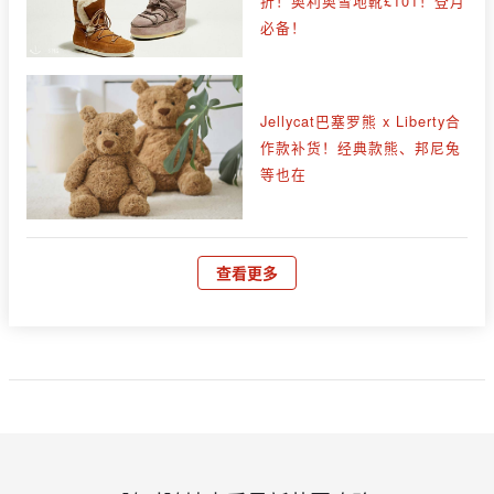
折！奥利奥雪地靴£101！登月
必备！
Jellycat巴塞罗熊 x Liberty合
作款补货！经典款熊、邦尼兔
等也在
查看更多