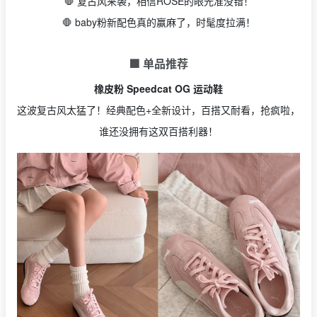
🛑 复古风来袭，相信ROSE的眼光准没错！
🛑 baby粉新配色真的赢麻了，时髦度拉满！
🟩 单品推荐
橡皮粉 Speedcat OG 运动鞋
这波复古风太猛了！经典配色+全新设计，百搭又耐看，抢疯啦，
谁还没拥有这双百搭利器！