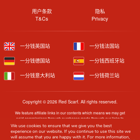
用户条款
隐私
T&Cs
Privacy
一分钱英国站
一分钱法国站
一分钱德国站
一分钱西班牙站
一分钱意大利站
一分钱荷兰站
Copyright © 2026 Red Scarf. All rights reserved.
We feature affiliate links in our contents which means we may get
paid commissions through purchases made through our links to
retailer sites.
We use cookies to ensure that we give you the best
Content is provided by users, brands or merchants. Some
experience on our website. If you continue to use this site we
information may have been generated by AI and is provided for
will assume that you are happy with it. For more information,