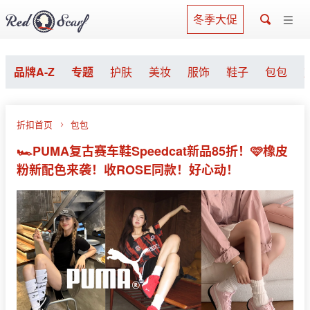
冬季大促
品牌A-Z
专题
护肤
美妆
服饰
鞋子
包包
折扣首页
包包
🏎PUMA复古赛车鞋Speedcat新品85折！🩷橡皮
粉新配色来袭！收ROSE同款！好心动！