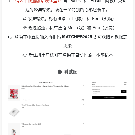
👉
情人节限量版蜡烛礼盒>>
含 “Baies ”和 “Roses ”两款广受欢
迎的经典蜡烛，装在一个特别的心形包装中。
🍒 浆果蜡烛，标有法语 Toi（你） 和 Feu（火焰）
🌹 玫瑰蜡烛，标有法语 Moi（我）和 Fou（迷恋）
👉 购物车中直接输入折扣码
MATCHES2025
即可获赠同款限定
火柴
👉 新注册用户还可在购物车自动掉落一本笔记本
🟠 测试图