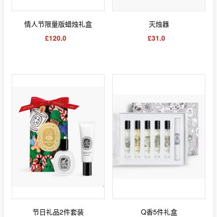
情人节限量版蜡烛礼盒
灭烛器
£120.0
£31.0
节日礼品2件套装
Q香5件礼盒