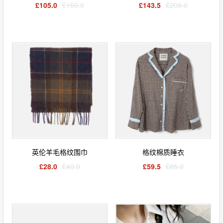
£105.0
£150.0
£143.5
£205.0
英伦羊毛格纹围巾
格纹棉质睡衣
£28.0
£40.0
£59.5
£85.0