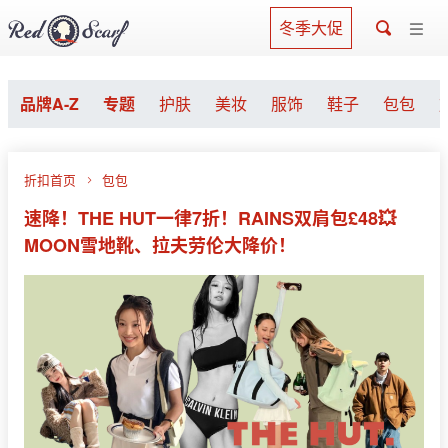
冬季大促
品牌A-Z
专题
护肤
美妆
服饰
鞋子
包包
折扣首页
包包
速降！THE HUT一律7折！RAINS双肩包£48💥
MOON雪地靴、拉夫劳伦大降价！