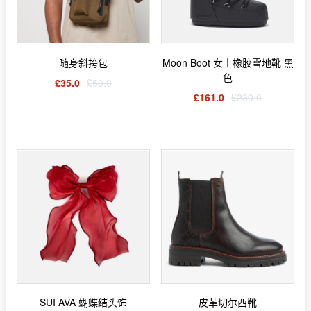
随身斜挎包
Moon Boot 女士橡胶雪地靴 黑
色
£35.0
£50.0
£161.0
£230.0
SUI AVA 蝴蝶结头饰
皮革切尔西靴