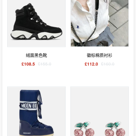
绒面黑色靴
徽标棉质衬衫
£108.5
£155.0
£112.0
£160.0