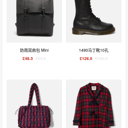
防雨双肩包 Mini
1490马丁靴10孔
£48.3
£69.0
£126.0
£180.0