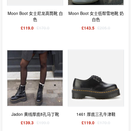
Moon Boot 女士尼龙高筒靴 白
Moon Boot 女士低帮雪地靴 奶
色
白色
£119.0
£170.0
£143.5
£205.0
Jadon 黄线厚底8孔马丁靴
1461 厚底三孔牛津鞋
£139.3
£199.0
£119.0
£170.0