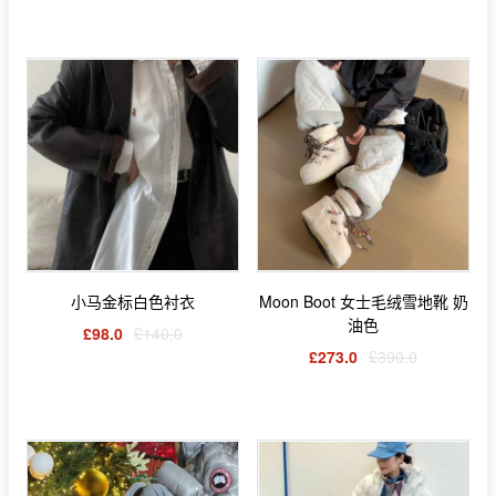
小马金标白色衬衣
Moon Boot 女士毛绒雪地靴 奶
油色
£98.0
£140.0
£273.0
£390.0