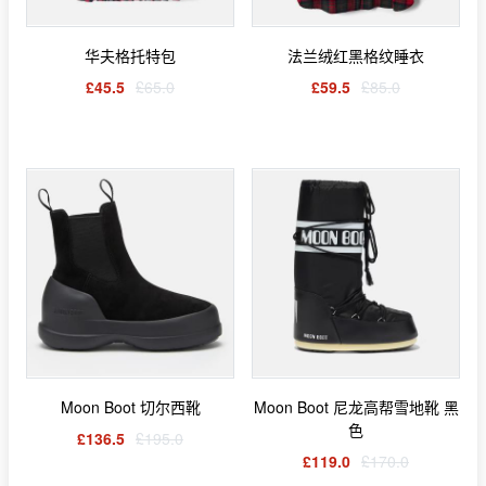
华夫格托特包
法兰绒红黑格纹睡衣
£45.5
£65.0
£59.5
£85.0
Moon Boot 切尔西靴
Moon Boot 尼龙高帮雪地靴 黑
色
£136.5
£195.0
£119.0
£170.0