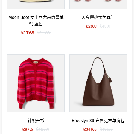
Moon Boot 女士尼龙高筒雪地
闪亮樱桃银色耳钉
靴 蓝色
£28.0
£40.0
£119.0
£170.0
针织开衫
Brooklyn 39 布鲁克林单肩包
£87.5
£125.0
£346.5
£495.0