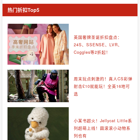
热门折扣Top5
英国奢牌圣诞折扣盘点：
24S、SSENSE、LVR、
Coggles等2折起！
周末玩点刺激的！真人CS彩弹
射击£10就能玩！全英16地可
选
小某书超火！Jellycat Little系
列超萌上线！圆滚滚小动物系
列也有