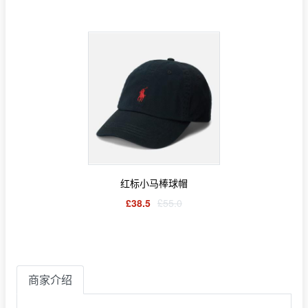
红标小马棒球帽
£38.5
£55.0
商家介绍