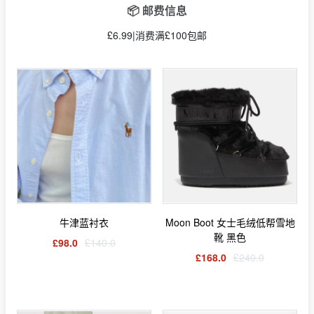
📦 邮费信息
£6.99|消费满£100包邮
牛津蓝衬衣
Moon Boot 女士毛绒低帮雪地
靴 黑色
£98.0
£140.0
£168.0
£240.0