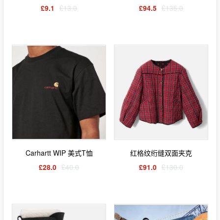
£9.1
£13.0
£94.5
£135.0
Carhartt WIP 美式T恤
红格纹绗缝双面夹克
£28.0
£40.0
£91.0
£130.0