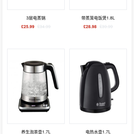
3层电蒸锅
带蒸笼电饭煲1.8L
£25.99
£34.99
£28.98
£39.99
养生泡茶壶1.7L
电热水壶1.7L