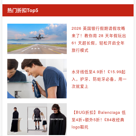
热门折扣Top5
2026 英国银行假期请假攻略
来了！教你用 28 天年假玩出
61 天超长假，轻松开启全年
旅行模式
水牙线低至4.9折！£15.99起
入，护牙、防蛀牙必备，用一
次就爱上
【BUG折扣】Balenciaga 低
至4折+额外5折！£84收经典
logo鞋托