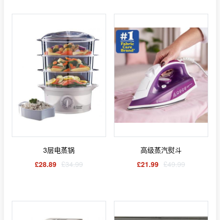
3层电蒸锅
高级蒸汽熨斗
£28.89
£34.99
£21.99
£49.99