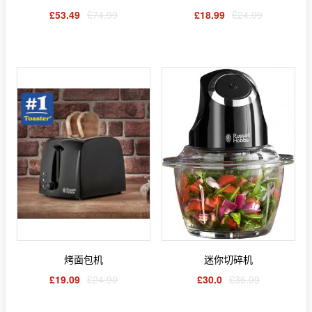
£53.49
£74.99
£18.99
£24.99
烤面包机
迷你切碎机
£19.09
£24.99
£30.0
£36.99