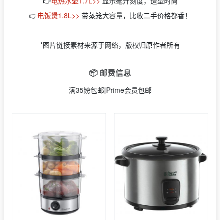
👉
电热水壶1.7L>>
显示毫升刻度，造型时尚
👉
电饭煲1.8L>>
带蒸笼大容量，比收二手价格都香！
*图片链接素材来源于网络，版权归原作者所有
📦 邮费信息
满35镑包邮|Prime会员包邮