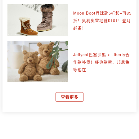
Moon Boot月球靴5折起+再85
折！奥利奥雪地靴£101！登月
必备！
Jellycat巴塞罗熊 x Liberty合
作款补货！经典款熊、邦尼兔
等也在
查看更多