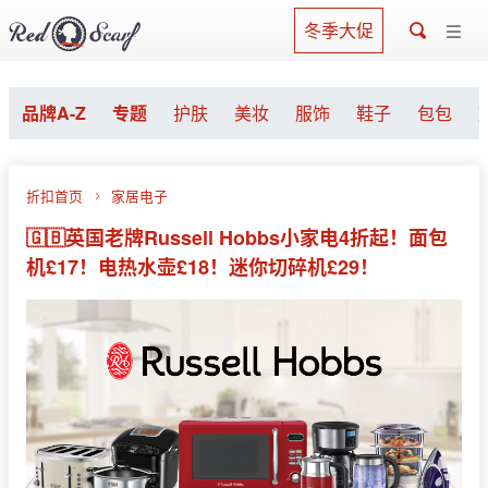
冬季大促
品牌A-Z
专题
护肤
美妆
服饰
鞋子
包包
折扣首页
家居电子
🇬🇧英国老牌Russell Hobbs小家电4折起！面包
机£17！电热水壶£18！迷你切碎机£29！