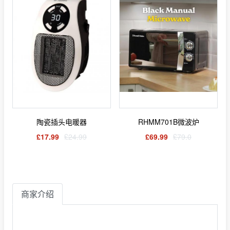
陶瓷插头电暖器
RHMM701B微波炉
£17.99
£24.99
£69.99
£79.0
商家介绍