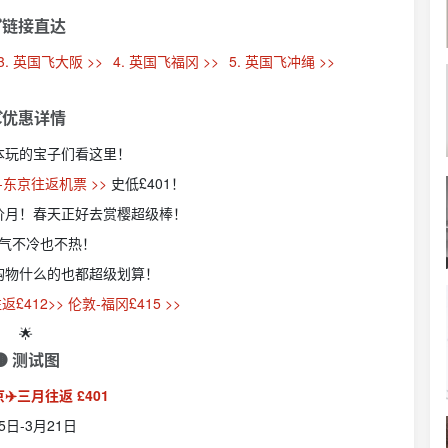
链接直达
3. 英国飞大阪 >>
4. 英国飞福冈 >>
5. 英国飞冲绳 >>
优惠详情
本玩的宝子们看这里！
-东京往返机票 >>
史低£401！
价月！春天正好去赏樱超级棒！
气不冷也不热！
购物什么的也都超级划算！
返£412>>
伦敦-福冈£415 >>
🌟
🟤 测试图
✈️三月往返 £401
5日-3月21日