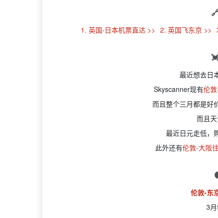

1. 英国-日本机票直达 >>
2. 英国飞东京 >>

最近想去日
Skyscanner现有
伦敦
而且整个三月都是好
而且天
最近日元走低，
此外还有
伦敦-大阪往
伦敦-东京
3月