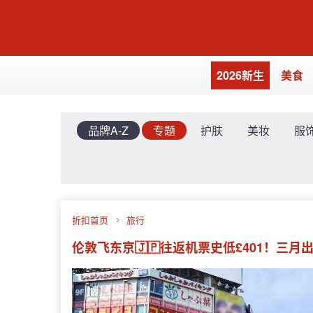
2026新生
美食
品牌A-Z
专题
护肤
美妆
服
折扣首页
旅行
伦敦飞东京🇯🇵往返机票史低£401！三