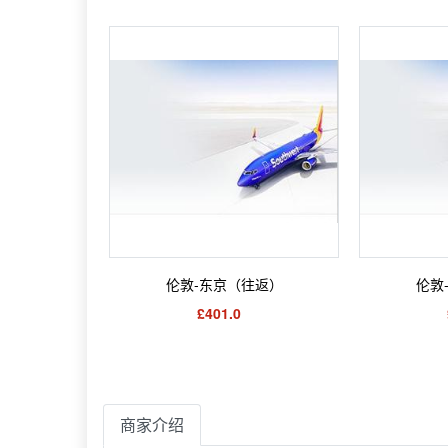
伦敦-东京（往返）
伦敦
£401.0
商家介绍