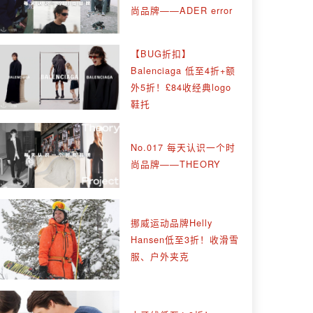
尚品牌——ADER error
【BUG折扣】
Balenciaga 低至4折+额
外5折！£84收经典logo
鞋托
No.017 每天认识一个时
尚品牌——THEORY
挪威运动品牌Helly
Hansen低至3折！收滑雪
服、户外夹克