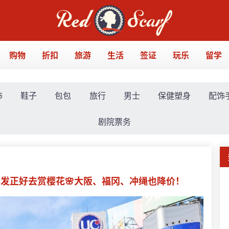
购物
折扣
旅游
生活
签证
玩乐
留学
饰
鞋子
包包
旅行
男士
保健塑身
配饰
剧院票务
月出发正好去赏樱花🌸大阪、福冈、冲绳也降价！