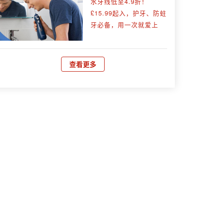
水牙线低至4.9折！
£15.99起入，护牙、防蛀
牙必备，用一次就爱上
查看更多