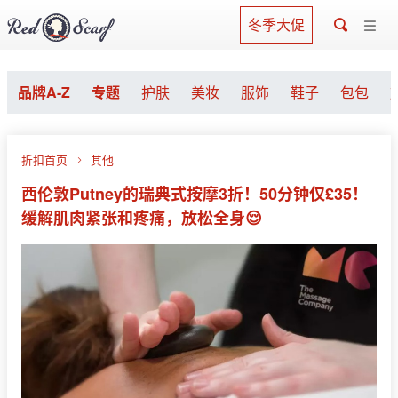
冬季大促
品牌A-Z
专题
护肤
美妆
服饰
鞋子
包包
折扣首页
其他
西伦敦Putney的瑞典式按摩3折！50分钟仅£35！
缓解肌肉紧张和疼痛，放松全身😌