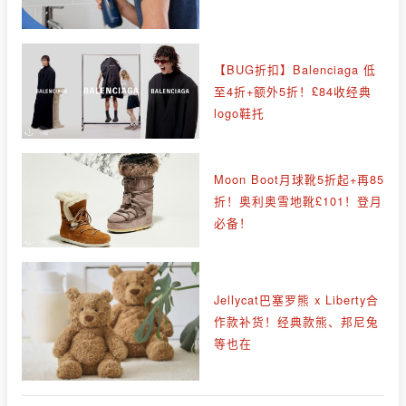
【BUG折扣】Balenciaga 低
至4折+额外5折！£84收经典
logo鞋托
Moon Boot月球靴5折起+再85
折！奥利奥雪地靴£101！登月
必备！
Jellycat巴塞罗熊 x Liberty合
作款补货！经典款熊、邦尼兔
等也在