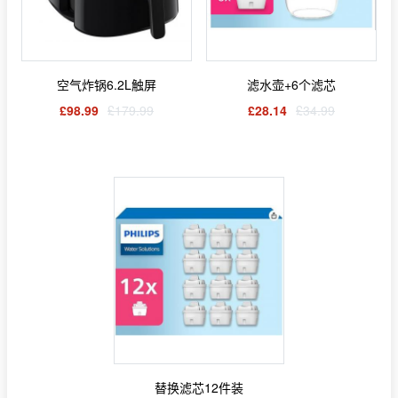
空气炸锅6.2L触屏
滤水壶+6个滤芯
£98.99
£179.99
£28.14
£34.99
替换滤芯12件装