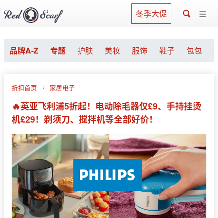
冬季大促
品牌A-Z
专题
护肤
美妆
服饰
鞋子
包包
折扣首页
家居电子
🔥英亚飞利浦5折起！电动除毛器仅£9、手持挂烫
机£29！剃须刀、搅拌机等全部好价！