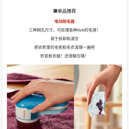
🟩单品推荐
电动除毛器
三种网孔尺寸，可处理各种size的毛球！
易于拆卸和清空
把衣柜里的毛呢和毛衣清理一遍吧
秒变新衣服！还很解压哦！