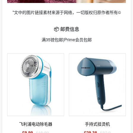
*文中的图片链接素材来源于网络，一切版权归原作者所有©
📦 邮费信息
满35镑包邮|Prime会员包邮
飞利浦电动除毛器
手持式挂烫机
£9.99
£15.99
£29.38
£37.9