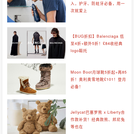
入，护牙、防蛀牙必备，用一
次就爱上
【BUG折扣】Balenciaga 低
至4折+额外5折！£84收经典
logo鞋托
Moon Boot月球靴5折起+再85
折！奥利奥雪地靴£101！登月
必备！
Jellycat巴塞罗熊 x Liberty合
作款补货！经典款熊、邦尼兔
等也在