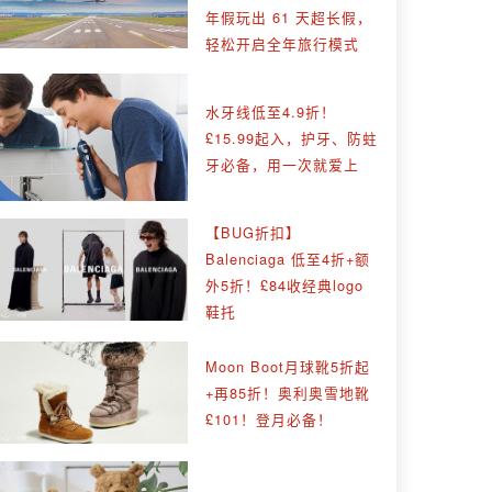
年假玩出 61 天超长假，
轻松开启全年旅行模式
水牙线低至4.9折！
£15.99起入，护牙、防蛀
牙必备，用一次就爱上
【BUG折扣】
Balenciaga 低至4折+额
外5折！£84收经典logo
鞋托
Moon Boot月球靴5折起
+再85折！奥利奥雪地靴
£101！登月必备！