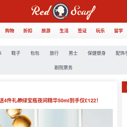
购物
折扣
旅游
生活
签证
玩乐
留学
饰
鞋子
包包
旅行
男士
保健塑身
配饰
剧院票务
4件礼🎁绿宝瓶夜间精华50ml到手仅£122！