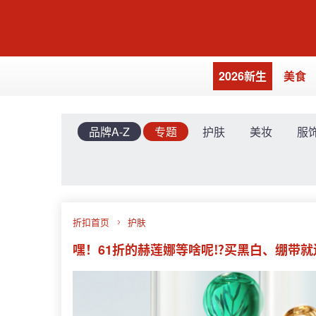
2026新生
美食
品牌A-Z
专题
护肤
美妆
服
折扣首页
护肤
嘿！61折的赫莲娜等啥呢⁉️买黑白、绷带就送