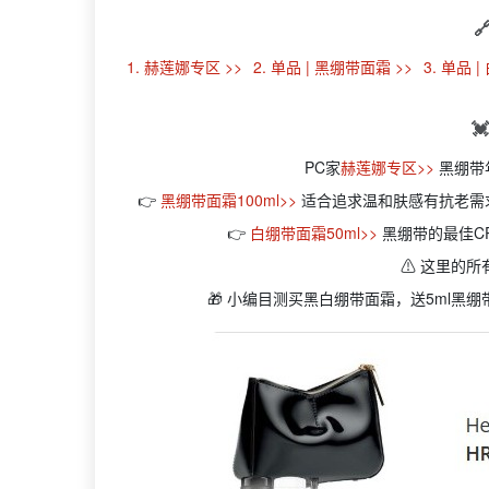

1. 赫莲娜专区 >>
2. 单品 | 黑绷带面霜 >>
3. 单品 

PC家
赫莲娜专区>>
黑绷带
👉
黑绷带面霜100ml>>
适合追求温和肤感有抗老需求
👉
白绷带面霜50ml>>
黑绷带的最佳C
⚠️ 这里的
🎁 小编目测买黑白绷带面霜，送5ml黑绷