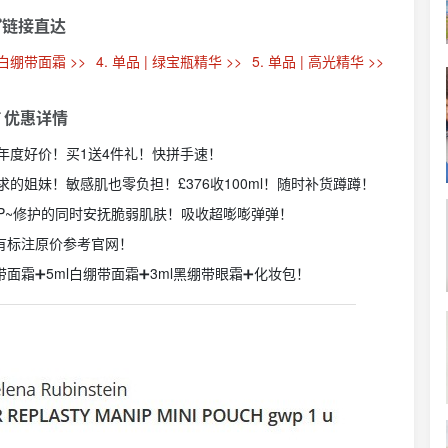
链接直达
| 白绷带面霜 >>
4. 单品 | 绿宝瓶精华 >>
5. 单品 | 高光精华 >>
 优惠详情
年度好价！买1送4件礼！快拼手速！
的姐妹！敏感肌也零负担！£376收100ml！随时补货蹲蹲！
P~修护的同时安抚脆弱肌肤！吸收超嘭嘭弹弹！
所有标注原价参考官网！
带面霜➕5ml白绷带面霜➕3ml黑绷带眼霜➕化妆包！