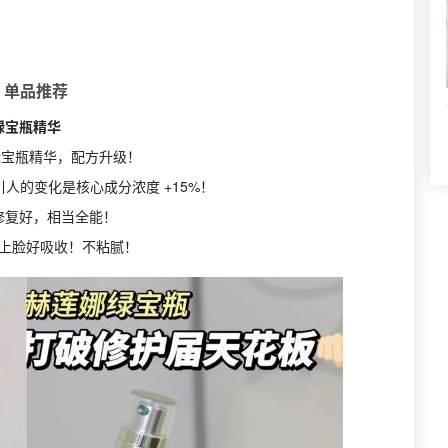
 单品推荐
绿宝瓶精华
绿宝瓶精华，配方升级！
人的变化是核心成分浓度 +15%！
修复好，相当全能！
上脸好吸收！不粘腻！