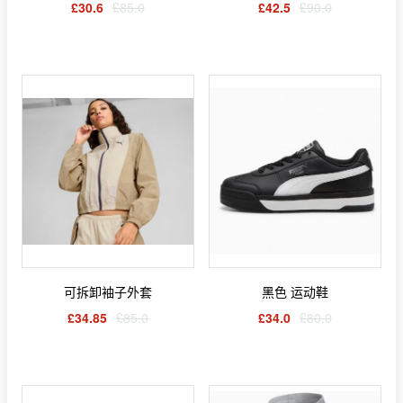
£30.6
£85.0
£42.5
£90.0
可拆卸袖子外套
黑色 运动鞋
£34.85
£85.0
£34.0
£80.0