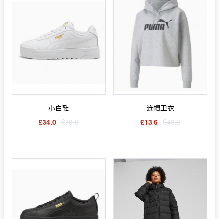
小白鞋
连帽卫衣
£34.0
£80.0
£13.6
£48.0