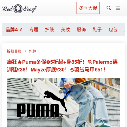
冬季大促
品牌A-Z
专题
护肤
美妆
服饰
鞋子
包包
折扣首页
包包
癫狂🔥Puma冬促❄️5折起+叠85折！🏃Palermo德
训鞋£36！Mayze厚底£30！⛄羽绒马甲£51！