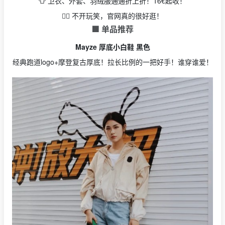
👕 卫衣、外套、羽绒服通通折上折！16€起收！
👉🏻 不开玩笑，官网真的很好逛！
🟩 单品推荐
Mayze 厚底小白鞋 黑色
经典跑道logo+摩登复古厚底！拉长比例的一把好手！谁穿谁爱！