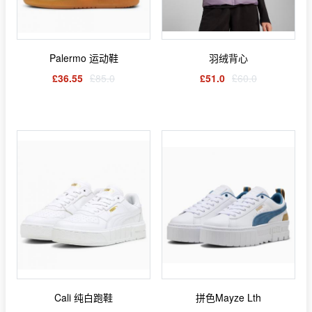
Palermo 运动鞋
羽绒背心
£36.55
£85.0
£51.0
£60.0
Cali 纯白跑鞋
拼色Mayze Lth