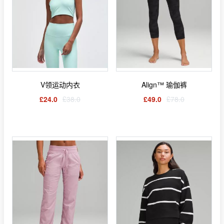
V领运动内衣
Align™ 瑜伽裤
£24.0
£38.0
£49.0
£78.0