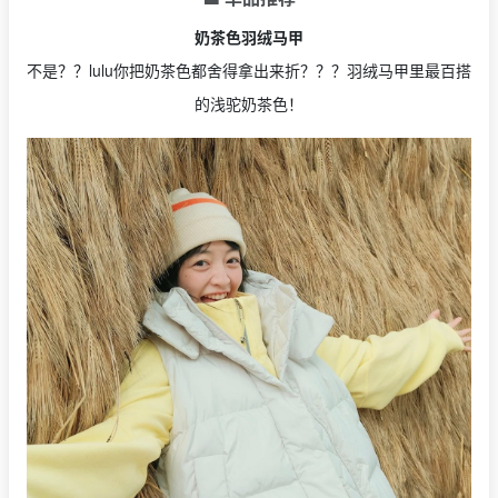
奶茶色羽绒马甲
不是？？lulu你把奶茶色都舍得拿出来折？？？羽绒马甲里最百搭
的浅驼奶茶色！