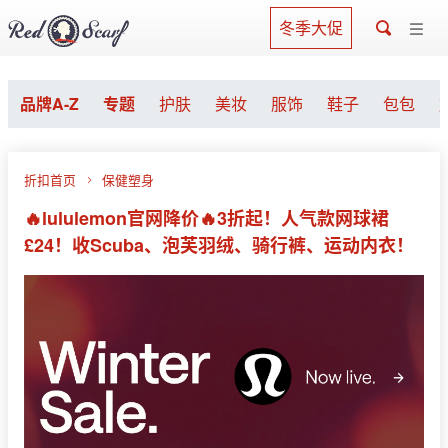
冬季大促
品牌A-Z
专题
护肤
美妆
服饰
鞋子
包包
折扣首页
保健塑身
🔥lululemon官网降价🔥3折起！人气款网球裙
£24！收Scuba、泡芙羽绒、骑行裤、运动内衣！