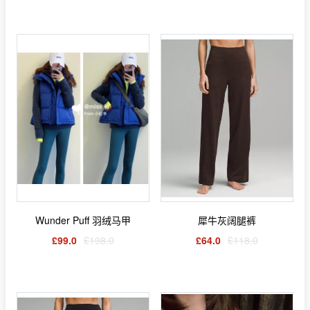
Wunder Puff 羽绒马甲
犀牛灰阔腿裤
£99.0
£198.0
£64.0
£118.0