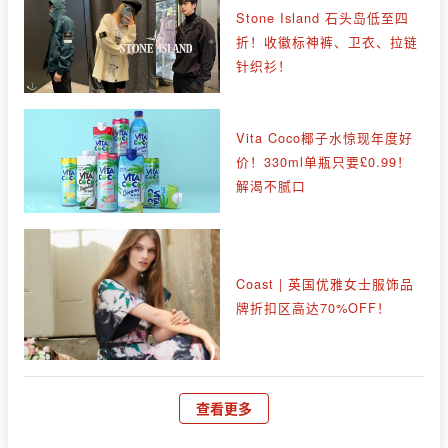
Stone Island 石头岛低至四
折！收徽标神裤、卫衣、拉链
针织衫！
Vita Coco椰子水惊现年度好
价！330ml单瓶只要£0.99！
解渴不腻口
Coast | 英国优雅女士服饰品
牌折扣区高达70%OFF！
查看更多