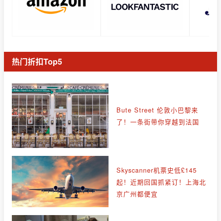
热门折扣Top5
Bute Street 伦敦小巴黎来
了！一条街带你穿越到法国
Skyscanner机票史低£145
起！近期回国抓紧订！上海北
京广州都便宜