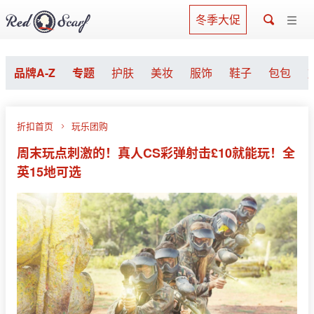
冬季大促
品牌A-Z
专题
护肤
美妆
服饰
鞋子
包包
折扣首页
玩乐团购
周末玩点刺激的！真人CS彩弹射击£10就能玩！全
英15地可选