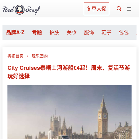
冬季大促
品牌A-Z
专题
护肤
美妆
服饰
鞋子
包包
折扣首页
玩乐团购
City Cruises泰晤士河游船£4起！周末、复活节游
玩好选择