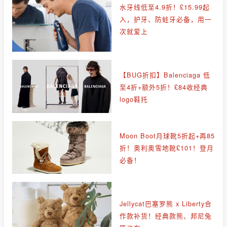
水牙线低至4.9折！£15.99起
入，护牙、防蛀牙必备，用一
次就爱上
【BUG折扣】Balenciaga 低
至4折+额外5折！£84收经典
logo鞋托
Moon Boot月球靴5折起+再85
折！奥利奥雪地靴£101！登月
必备！
Jellycat巴塞罗熊 x Liberty合
作款补货！经典款熊、邦尼兔