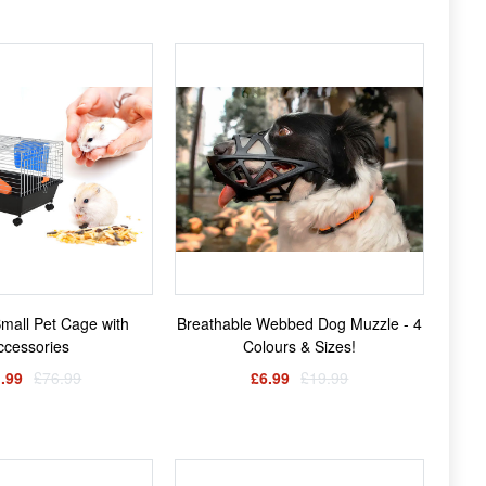
mall Pet Cage with
Breathable Webbed Dog Muzzle - 4
ccessories
Colours & Sizes!
.99
£76.99
£6.99
£19.99