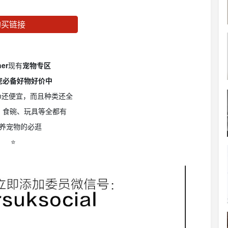
购买链接
er
现有
宠物专区
宠必备好物好价中
on还便宜，而且种类还全
、食碗、玩具等全都有
养宠物的必逛
⭐️