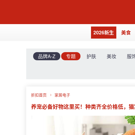
2026新生
美食
品牌A-Z
专题
护肤
美妆
服
折扣首页
家居电子
养宠必备好物这里买！种类齐全价格低，猫