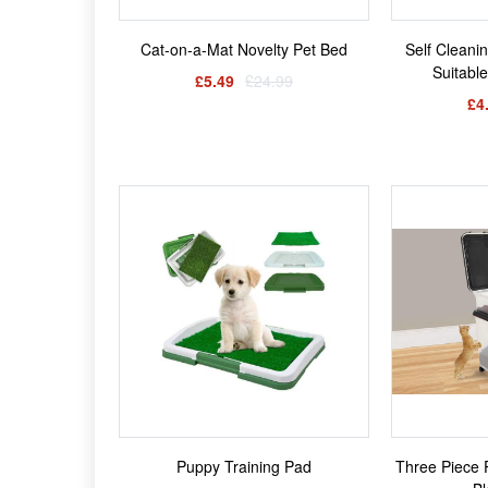
Cat-on-a-Mat Novelty Pet Bed
Self Cleanin
Suitabl
£5.49
£24.99
£4
Puppy Training Pad
Three Piece 