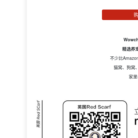
Wowch
精选养
不少比Amaz
猫窝、狗窝
家里