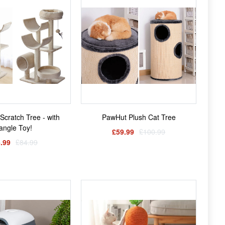
 Scratch Tree - with
PawHut Plush Cat Tree
angle Toy!
£59.99
£100.99
.99
£84.99