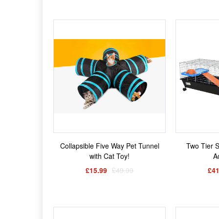
Collapsible Five Way Pet Tunnel
Two Tier S
with Cat Toy!
A
£15.99
£49.99
£41