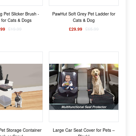
g Pet Slicker Brush -
PawHut Soft Grey Pet Ladder for
e for Cats & Dogs
Cats & Dog
.99
£19.99
£29.99
£65.99
Pet Storage Container
Large Car Seat Cover for Pets –