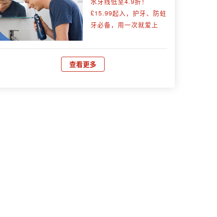
水牙线低至4.9折！
£15.99起入，护牙、防蛀
牙必备，用一次就爱上
查看更多