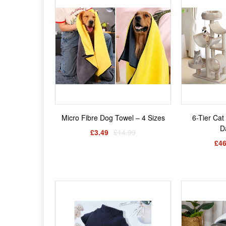
Micro Fibre Dog Towel – 4 Sizes
6-Tier Cat
D
£3.49
£14.99
£46