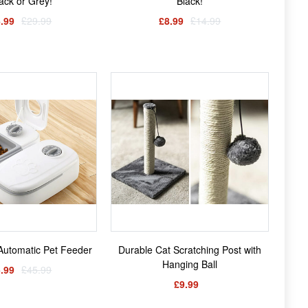
lack or Grey!
Black!
.99
£29.99
£8.99
£14.99
Automatic Pet Feeder
Durable Cat Scratching Post with
Hanging Ball
.99
£45.99
£9.99