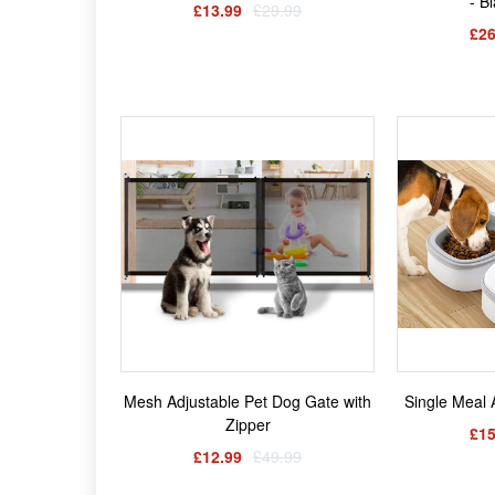
- B
£13.99
£29.99
£26
Mesh Adjustable Pet Dog Gate with
Single Meal 
Zipper
£15
£12.99
£49.99