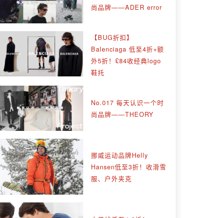
尚品牌——ADER error
【BUG折扣】
Balenciaga 低至4折+额
外5折！£84收经典logo
鞋托
No.017 每天认识一个时
尚品牌——THEORY
挪威运动品牌Helly
Hansen低至3折！收滑雪
服、户外夹克