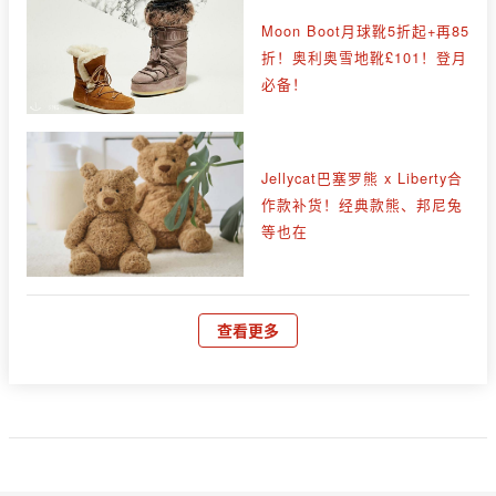
Moon Boot月球靴5折起+再85
折！奥利奥雪地靴£101！登月
必备！
Jellycat巴塞罗熊 x Liberty合
作款补货！经典款熊、邦尼兔
等也在
查看更多