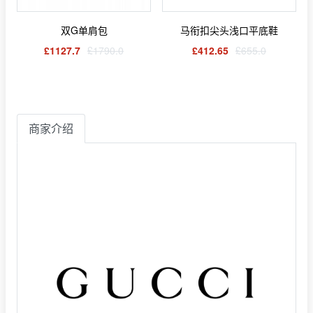
双G单肩包
马衔扣尖头浅口平底鞋
£1127.7
£1790.0
£412.65
£655.0
商家介绍