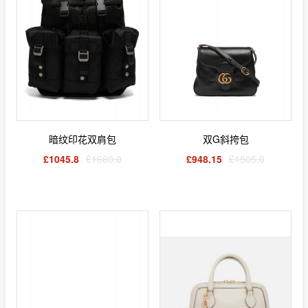
暗纹印花双肩包
双G斜挎包
£1045.8
£1660.0
£948.15
£1505.0