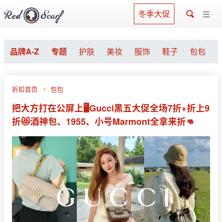
冬季大促
品牌A-Z
专题
护肤
美妆
服饰
鞋子
包包
折扣首页
包包
把大方打在公屏上🖥️Gucci黑五大促全场7折+折上9
折😻酒神包、1955、小号Marmont全拿来折👊