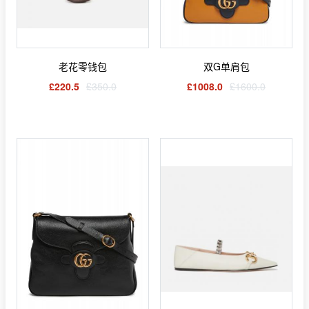
老花零钱包
双G单肩包
£220.5
£350.0
£1008.0
£1600.0