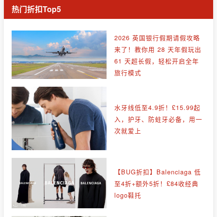
热门折扣Top5
2026 英国银行假期请假攻略
来了！教你用 28 天年假玩出
61 天超长假，轻松开启全年
旅行模式
水牙线低至4.9折！£15.99起
入，护牙、防蛀牙必备，用一
次就爱上
【BUG折扣】Balenciaga 低
至4折+额外5折！£84收经典
logo鞋托