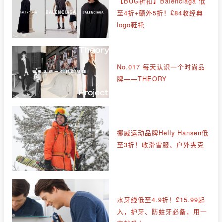
【BUG折扣】Balenciaga 低
至4折+额外5折！£84收经典
logo鞋托
No.017 每天认识一个时尚品
牌——THEORY
挪威运动品牌Helly Hansen低
至3折！收滑雪服、户外夹克
水牙线低至4.9折！£15.99起
入，护牙、防蛀牙必备，用一