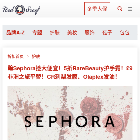
冬季大促
品牌A-Z
专题
护肤
美妆
服饰
鞋子
包包
折扣首页
护肤
🛍️Sephora捡大便宜！5折RareBeauty护手霜！£9
非洲之旅平替！CR刺梨发膜、Olaplex发油！