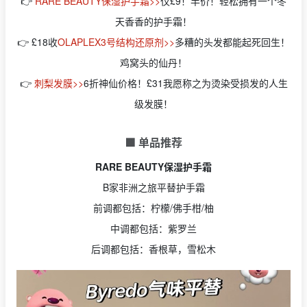
👉
RARE BEAUTY保湿护手霜>>
仅£9！半价！轻松拥有一个冬
天香香的护手霜！
👉 £18收
OLAPLEX3号结构还原剂>>
多糟的头发都能起死回生！
鸡窝头的仙丹！
👉
刺梨发膜>>
6折神仙价格！£31我愿称之为烫染受损发的人生
级发膜！
🟩 单品推荐
RARE BEAUTY保湿护手霜
B家非洲之旅平替护手霜
前调都包括：柠檬/佛手柑/柚
中调都包括：紫罗兰
后调都包括：香根草，雪松木