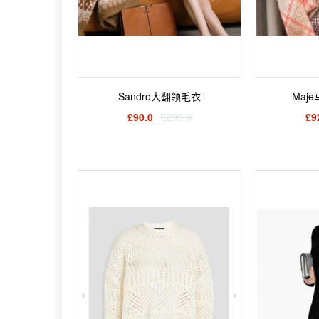
Sandro大翻领毛衣
Maj
£90.0
£299.0
£9