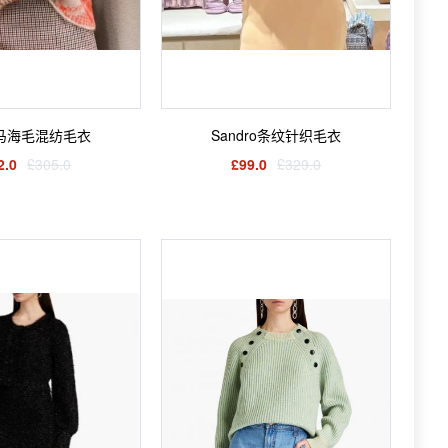
e马海毛混纺毛衣
Sandro条纹针织毛衣
2.0
£305.0
£99.0
£329.0