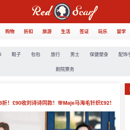
购物
折扣
旅游
生活
签证
玩乐
留学
饰
鞋子
包包
旅行
男士
保健塑身
配饰
剧院票务
叠8折！£90收刘诗诗同款！🌸Maje马海毛针织£92！