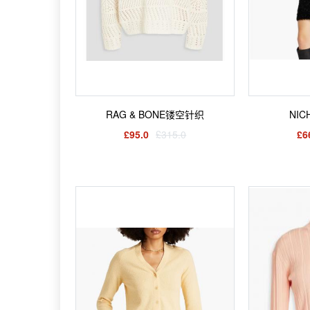
RAG & BONE镂空针织
NI
£95.0
£315.0
£6