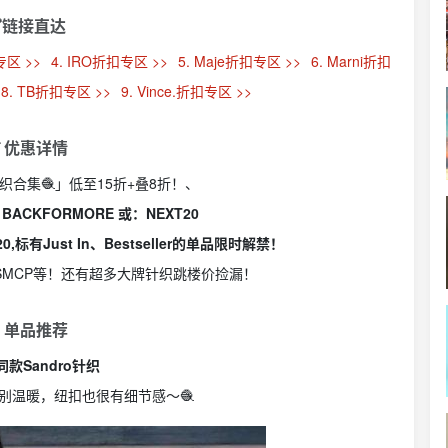
链接直达
专区 >>
4. IRO折扣专区 >>
5. Maje折扣专区 >>
6. Marni折扣
8. TB折扣专区 >>
9. Vince.折扣专区 >>
 优惠详情
初秋针织合集🧶」低至15折+叠8折！、
ACKFORMORE 或：NEXT20
0,标有Just In、Bestseller的单品限时解禁！
式三姐妹SMCP等！还有超多大牌针织跳楼价捡漏！
 单品推荐
款Sandro针织
别温暖，纽扣也很有细节感～🧶