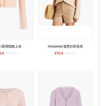
e小高领短款上衣
Holzweiler混色针织毛衣
9.0
£196.0
£72.0
£240.0