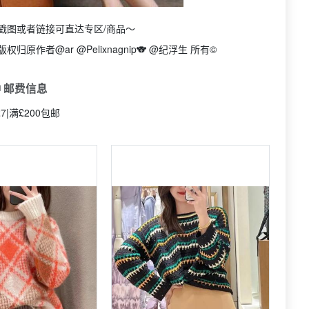
戳图或者链接可直达专区/商品～
作者@ar @Pelixnagnip🐨 @纪浮生 所有©
 邮费信息
7|满£200包邮