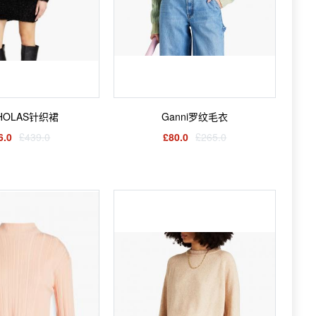
CHOLAS针织裙
Ganni罗纹毛衣
6.0
£439.0
£80.0
£265.0