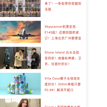
来了！一条街带你穿越到
法国
Skyscanner机票史低
£145起！近期回国抓紧
订！上海北京广州都便宜
Stone Island 石头岛低
至四折！收徽标神裤、卫
衣、拉链针织衫！
Vita Coco椰子水惊现年
度好价！330ml单瓶只要
£0.99！解渴不腻口
Coast | 英国优雅女士服