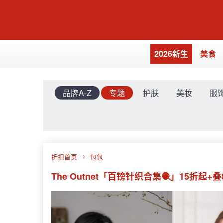
2026新生
美食
品牌A-Z
专题
护肤
美妆
服
折扣首页
包包
The Outnet「百镑针织合集🧶」15折起+