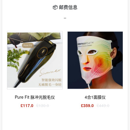
📦 邮费信息
–
Pure Fit 脉冲光脱毛仪
4合1面膜仪
£117.0
£130.0
£359.0
£449.0