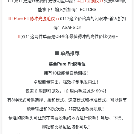
👉🏻 双11更是炸出两件史低明星单品！
4合1面膜仪>>
只要£359就
能拿下！输入折扣码：ECTCBS
👉🏻 Pure Fit 脉冲光脱毛仪>>
£117
这个价格真的闭眼冲~输入折扣
码：ASAFSD2
👉🏻
双11这两件单品是CB全年最值得冲的高性价比仪器~
🟩 单品推荐
慕金Pure Fit脱毛仪
拥有10级能量自动调档！
卓越能量输出，强效抑制毛发再生！
仅需 2 周即可见效，12 周内毛发减少 99%！
有3种模式可供选择；柔和模式、速度模式和标准模式，可以调节
能量输出和闪光次数，非常适合敏感肌肤！
精准的脱毛头可让您在需要脱毛的地方进行脱毛！嘴唇、下巴、
脚趾和比基尼区域都可以！