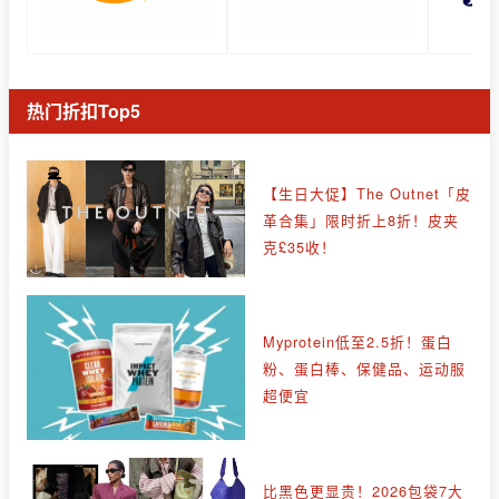
热门折扣Top5
【生日大促】The Outnet「皮
革合集」限时折上8折！皮夹
克£35收！
Myprotein低至2.5折！蛋白
粉、蛋白棒、保健品、运动服
超便宜
比黑色更显贵！2026包袋7大