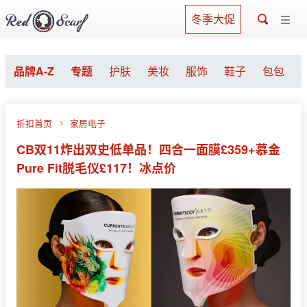
冬季大促
品牌A-Z
专题
护肤
美妆
服饰
鞋子
包包
折扣首页
家居电子
CB双11炸出双史低单品！四合一面膜£359+慕金
Pure Fit脱毛仪£117！冰点价