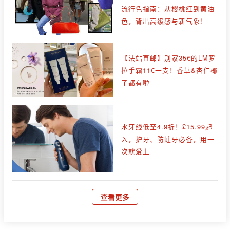
流行色指南：从樱桃红到黄油
色，背出高级感与新气象！
【法站直邮】别家35€的LM罗
拉手霜11€一支！香草&杏仁椰
子都有啦
水牙线低至4.9折！£15.99起
入，护牙、防蛀牙必备，用一
次就爱上
查看更多