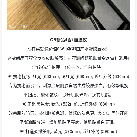
CB新品4合1面膜仪
现在买就送价值86€ 的CB自产水凝胶唇膜！
这款新品面膜仪专攻皮肤焕亮！为亚洲问题肌肤量身定做！采用4
合1的光疗护理，4位一体，全效护肤！
💗 抗老抚皱: 红光 (633nm), 深红光 (660nm), 近红外线 (830nm)
专为抗老而设计，刺激底层肌肤自然生成胶原蛋白，有效帮助抚
平细纹、淡化皱纹、提升肌肤光泽，逆转肌龄。
☀️ 击退黑色素: 绿光 (532nm), 近红外线 (830nm)
改善肌肤暗沉，淡化脸部色斑，使您的肤色更加均匀。同时还能
平衡油脂分泌，增加肌肤明亮度，使肌肤嫩白无瑕。
🌹 打造柔嫩美肌: 黄光 (590nm), 近红外线 (590nm)