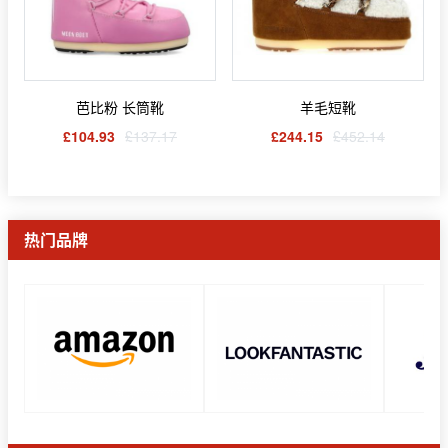
芭比粉 长筒靴
羊毛短靴
£104.93
£137.17
£244.15
£452.14
热门品牌