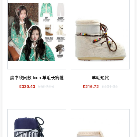
虞书欣同款 Icon 羊毛长筒靴
羊毛短靴
£330.43
£502.94
£216.72
£401.34