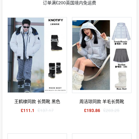
订单满£200英国境内免运费
王鹤棣同款 长筒靴 黑色
周洁琼同款 羊毛长筒靴
£111.1
£137.17
£193.86
£269.25