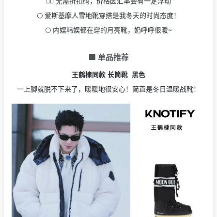
👉🏻 无需折扣码，价格因汇率会有一定浮动
🌕 爱斯基摩人雪地靴穿搭是我冬天的时尚态度！
🌕 内娱韩娱都在穿的月亮靴，奶呼呼很暖~
🟩 单品推荐
王鹤棣同款 长筒靴 黑色
一上脚就脱不下来了，暖暖地很安心！简直是冬日温暖战靴！