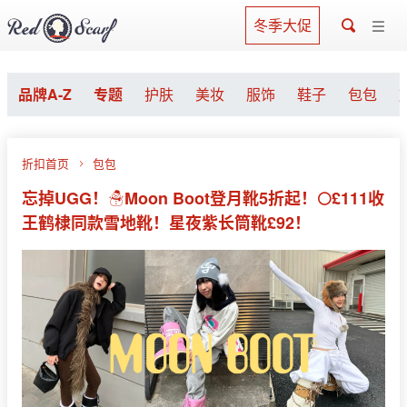
冬季大促
品牌A-Z
专题
护肤
美妆
服饰
鞋子
包包
折扣首页
包包
忘掉UGG！☃️Moon Boot登月靴5折起！🌕£111收
王鹤棣同款雪地靴！星夜紫长筒靴£92！