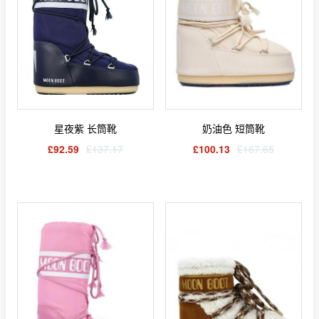
星夜紫 长筒靴
奶油色 短筒靴
£92.59
£137.17
£100.13
£167.65