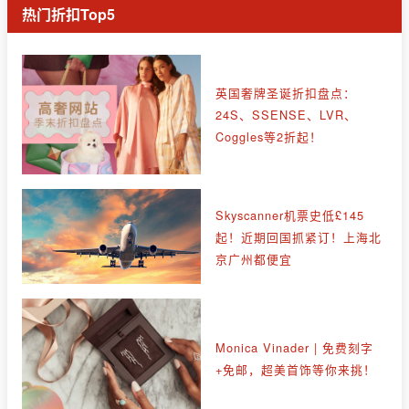
热门折扣Top5
英国奢牌圣诞折扣盘点：
24S、SSENSE、LVR、
Coggles等2折起！
Skyscanner机票史低£145
起！近期回国抓紧订！上海北
京广州都便宜
Monica Vinader | 免费刻字
+免邮，超美首饰等你来挑！