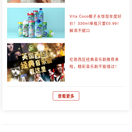
Vita Coco椰子水惊现年度好
价！330ml单瓶只要£0.99！
解渴不腻口
伦敦西区经典音乐剧推荐来
啦，精彩音乐剧不能错过！
查看更多