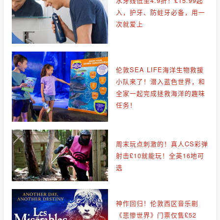
水牙线低至4.9折！£15.99起
入，护牙、防蛀牙必备，用一
次就爱上
伦敦SEA LIFE海洋生物救援
小队来了！潜入蓝色世界，和
全家一起完成拯救海洋的趣味
任务！
周末玩点刺激的！真人CS彩弹
射击£10就能玩！全英16地可
选
神作回归！伦敦西区音乐剧
《悲惨世界》门票仅售£52