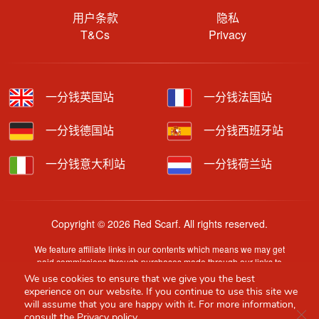
用户条款
隐私
T&Cs
Privacy
一分钱英国站
一分钱法国站
一分钱德国站
一分钱西班牙站
一分钱意大利站
一分钱荷兰站
Copyright © 2026 Red Scarf. All rights reserved.
We feature affiliate links in our contents which means we may get
paid commissions through purchases made through our links to
retailer sites.
We use cookies to ensure that we give you the best
Content is provided by users, brands or merchants. Some
experience on our website. If you continue to use this site we
information may have been generated by AI and is provided for
will assume that you are happy with it. For more information,
Clo
guidance only. Accuracy and availability may change without prior
consult the
Privacy policy.