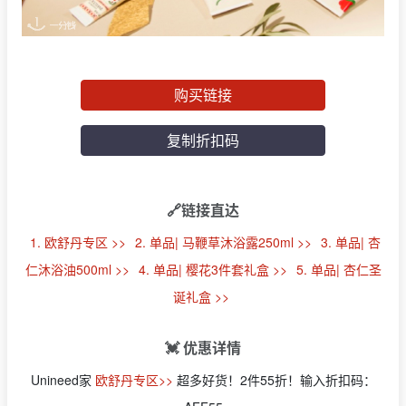
购买链接
复制折扣码
🔗链接直达
1. 欧舒丹专区 >>
2. 单品| 马鞭草沐浴露250ml >>
3. 单品| 杏
仁沐浴油500ml >>
4. 单品| 樱花3件套礼盒 >>
5. 单品| 杏仁圣
诞礼盒 >>
💓 优惠详情
Unineed家
欧舒丹专区>>
超多好货！2件55折！输入折扣码：