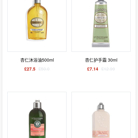
杏仁沐浴油500ml
杏仁护手霜 30ml
£27.5
£50.0
£7.14
£12.99