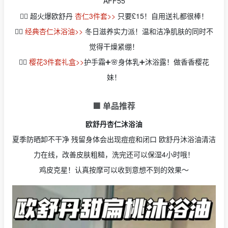
AFF55
👉🏻 超火爆欧舒丹
杏仁3件套>>
只要£15！自用送礼都很棒！
👉🏻
经典杏仁沐浴油>>
冬日滋养实力派！温和洁净肌肤的同时不
觉得干燥紧绷！
👉🏻
樱花3件套礼盒>>
护手霜➕🌸身体乳➕沐浴露！做香香樱花
妹！
🟩 单品推荐
欧舒丹杏仁沐浴油
夏季防晒卸不干净 残留身体会出现痘痘和闭口 欧舒丹沐浴油清洁
力在线，改善皮肤粗糙，洗完还可以保湿4小时哦！
鸡皮克星！认真按摩可以收到意想不到的效果～