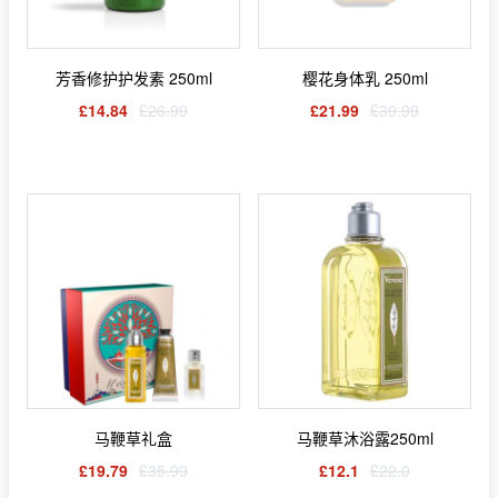
芳香修护护发素 250ml
樱花身体乳 250ml
£14.84
£26.99
£21.99
£39.99
马鞭草礼盒
马鞭草沐浴露250ml
£19.79
£35.99
£12.1
£22.0