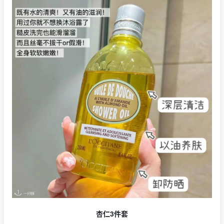
杏仁3件套