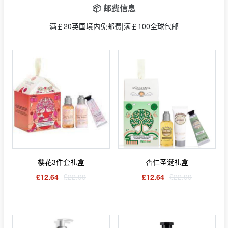
📦 邮费信息
满￡20英国境内免邮费|满￡100全球包邮
樱花3件套礼盒
杏仁圣诞礼盒
£12.64
£22.99
£12.64
£22.99