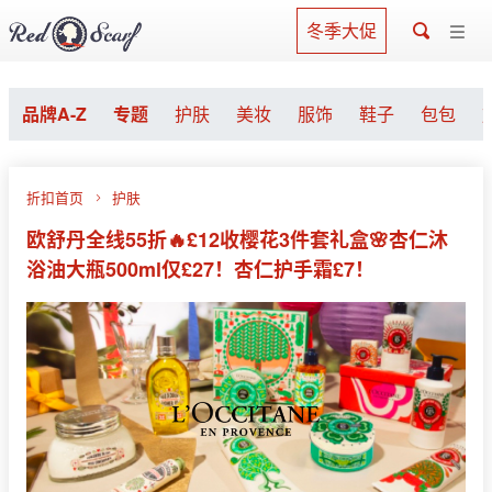
冬季大促
品牌A-Z
专题
护肤
美妆
服饰
鞋子
包包
折扣首页
护肤
欧舒丹全线55折🔥£12收樱花3件套礼盒🌸杏仁沐
浴油大瓶500ml仅£27！杏仁护手霜£7！