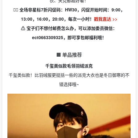
衣、夹克都超好看！
👉🏻 全场非星标7折闪促码：HW30，
闪促开始时间：9:00，
13:00，16:00，20:00，每次一小时！
戳我直达 >>
⚠️
宝子们不想付邮费怎么办，可以添加委员微信：
ect0663309325，即可享包邮福利哦！
🟩 单品推荐
千玺类似款毛领羽绒派克
千玺类似款！比羽绒服更挺括一些的派克大衣也是冬日御寒的不
错选择哦~