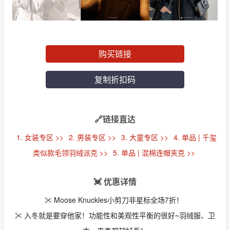
购买链接
复制折扣码
🔗链接直达
1. 女装专区 >>
2. 男装专区 >>
3. 大童专区 >>
4. 单品 | 千玺
类似款毛领羽绒派克 >>
5. 单品 | 混棉连帽夹克 >>
💓 优惠详情
✂️ Moose Knuckles小剪刀非星标全场7折！
✂️ 入冬就是要穿他家！功能性和美观性平衡的很好~羽绒服、卫