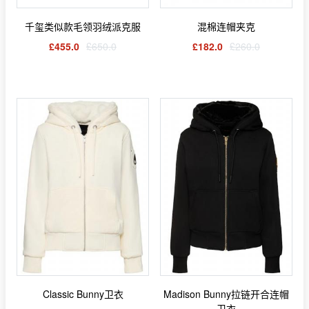
千玺类似款毛领羽绒派克服
混棉连帽夹克
£455.0
£650.0
£182.0
£260.0
Classic Bunny卫衣
Madison Bunny拉链开合连帽
卫衣