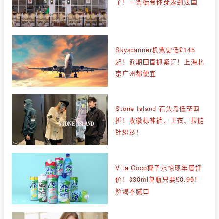
了！一条街带你穿越到法国
Skyscanner机票史低£145
起！近期回国抓紧订！上海北
京广州都便宜
Stone Island 石头岛低至四
折！收徽标神裤、卫衣、拉链
针织衫！
Vita Coco椰子水惊现年度好
价！330ml单瓶只要£0.99！
解渴不腻口