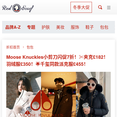
冬季大促
品牌A-Z
专题
护肤
美妆
服饰
鞋子
包包
折扣首页
包包
Moose Knuckles小剪刀闪促7折！✂️夹克£182！
羽绒服£350！🌟千玺同款派克服£455！