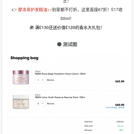
芝！
👉
摩洛哥护发精油>>
别家都不打折，这里直接67折！£17收
50ml！
🎁 满£130还送价值£120的香水大礼包！
🟠 测试图