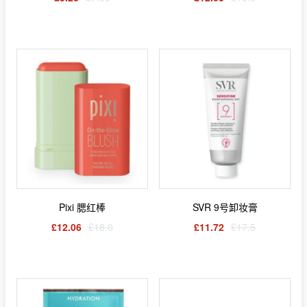
Pixi 腮红棒
SVR 9号卸妆膏
£12.06
£18.0
£11.72
£17.5