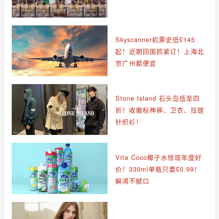
Skyscanner机票史低£145
起！近期回国抓紧订！上海北
京广州都便宜
Stone Island 石头岛低至四
折！收徽标神裤、卫衣、拉链
针织衫！
Vita Coco椰子水惊现年度好
价！330ml单瓶只要£0.99！
解渴不腻口