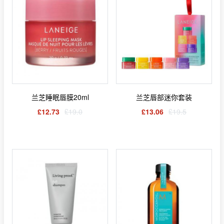
兰芝睡眠唇膜20ml
兰芝唇部迷你套装
£12.73
£19.0
£13.06
£19.5