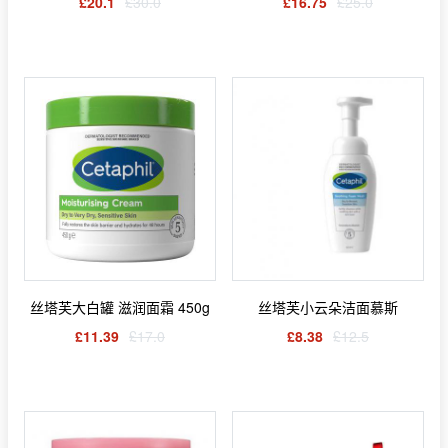
£20.1
£30.0
£16.75
£25.0
丝塔芙大白罐 滋润面霜 450g
丝塔芙小云朵洁面慕斯
£11.39
£17.0
£8.38
£12.5