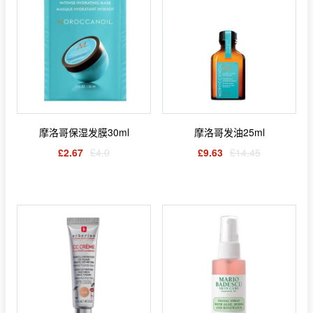
摩洛哥保湿发膜30ml
摩洛哥发油25ml
£2.67
£4.0
£9.63
£14.45