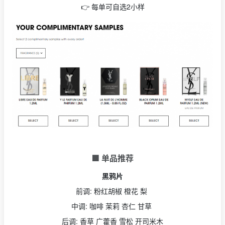
👉 每单可自选2小样
🟩 单品推荐
黑鸦片
前调: 粉红胡椒 橙花 梨
中调: 咖啡 茉莉 杏仁 甘草
后调: 香草 广藿香 雪松 开司米木