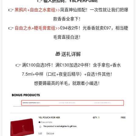
👉
输入折扣码：YSLPERFUME
👉
黑鸦片+自由之水套组>>
简直神仙搭配！一次性就让我们把爆
款香香全拿下！
👉
自由之水+睫毛膏套组>>
£94收2件！光香香就卖£97，相当睫
毛膏直接白送！
🎁 送礼详解
👉 满£100自选3件！满£130加选2中样！含手拿包+香水
7.5ml+中样（口红+夜皇后精华）+自选1件其他！
想要薅最高的羊毛，就跟着小编选！