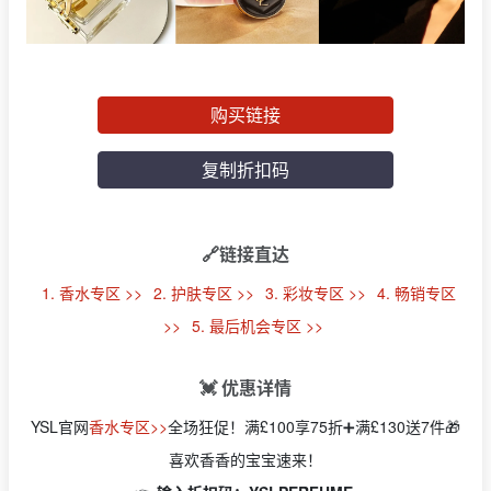
购买链接
复制折扣码
🔗链接直达
1. 香水专区 >>
2. 护肤专区 >>
3. 彩妆专区 >>
4. 畅销专区
>>
5. 最后机会专区 >>
💓 优惠详情
YSL官网
香水专区>>
全场狂促！满£100享75折➕满£130送7件🎁
喜欢香香的宝宝速来！