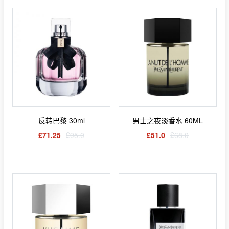
反转巴黎 30ml
男士之夜淡香水 60ML
£71.25
£95.0
£51.0
£68.0