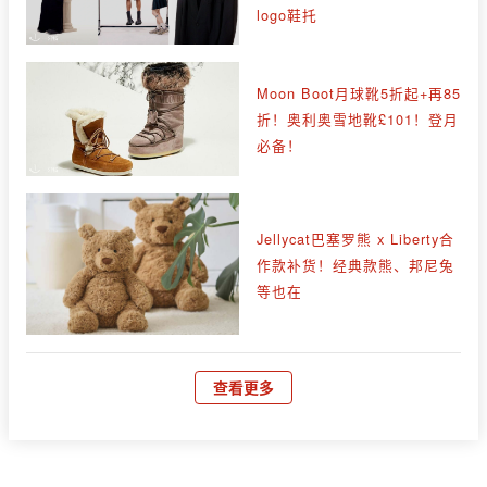
logo鞋托
Moon Boot月球靴5折起+再85
折！奥利奥雪地靴£101！登月
必备！
Jellycat巴塞罗熊 x Liberty合
作款补货！经典款熊、邦尼兔
等也在
查看更多