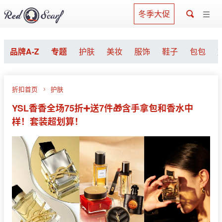
冬季大促
品牌A-Z
专题
护肤
美妆
服饰
鞋子
包包
折扣首页
护肤
YSL香香全场75折➕送7件🎁含手拿包和香水中
样！套装超划算！