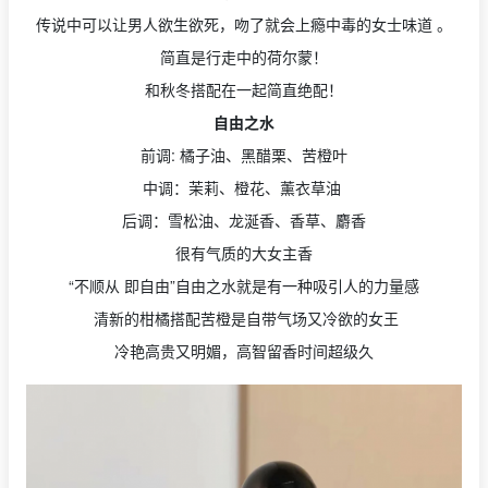
传说中可以让男人欲生欲死，吻了就会上瘾中毒的女士味道 。
简直是行走中的荷尔蒙！
和秋冬搭配在一起简直绝配！
自由之水
前调: 橘子油、黑醋栗、苦橙叶
中调：茉莉、橙花、薰衣草油
后调：雪松油、龙涎香、香草、麝香
很有气质的大女主香
“不顺从 即自由”自由之水就是有一种吸引人的力量感
清新的柑橘搭配苦橙是自带气场又冷欲的女王
冷艳高贵又明媚，高智留香时间超级久