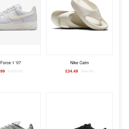
 Force 1 '07
Nike Calm
.99
£109.99
£34.49
£44.99