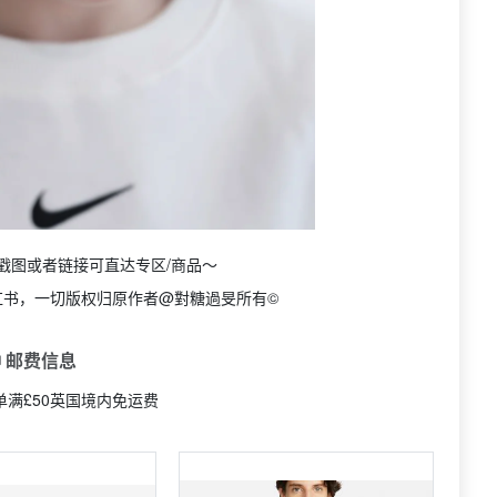
戳图或者链接可直达专区/商品～
红书，一切版权归原作者@對糖過旻所有©
 邮费信息
订单满£50英国境内免运费