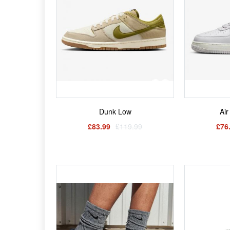
Dunk Low
Air
£83.99
£119.99
£76