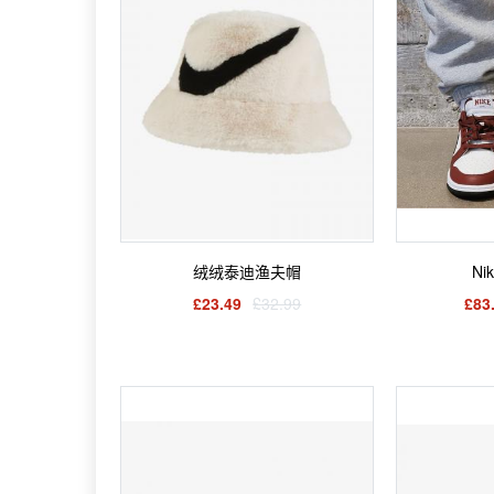
绒绒泰迪渔夫帽
£23.49
£32.99
£83