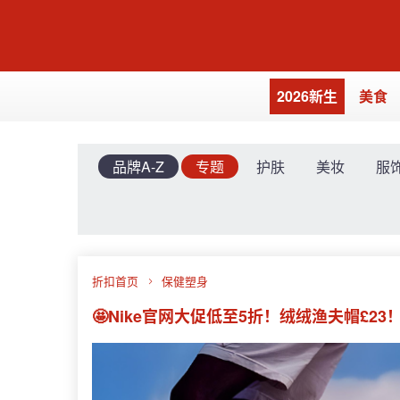
2026新生
美食
品牌A-Z
专题
护肤
美妆
服
折扣首页
保健塑身
🤩Nike官网大促低至5折！绒绒渔夫帽£23！收