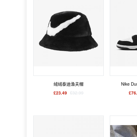
绒绒泰迪渔夫帽
Nike Du
£23.49
£32.99
£76