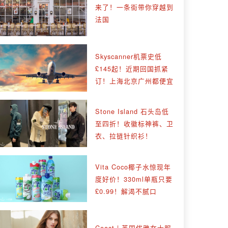
来了！一条街带你穿越到
法国
Skyscanner机票史低
£145起！近期回国抓紧
订！上海北京广州都便宜
Stone Island 石头岛低
至四折！收徽标神裤、卫
衣、拉链针织衫！
Vita Coco椰子水惊现年
度好价！330ml单瓶只要
£0.99！解渴不腻口
Coast | 英国优雅女士服