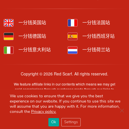
一分钱英国站
一分钱法国站
一分钱德国站
一分钱西班牙站
一分钱意大利站
一分钱荷兰站
Copyright © 2026 Red Scarf. All rights reserved.
We feature affiliate links in our contents which means we may get
paid commissions through purchases made through our links to
retailer sites.
We use cookies to ensure that we give you the best
Content is provided by users, brands or merchants. Some
experience on our website. If you continue to use this site we
information may have been generated by AI and is provided for
will assume that you are happy with it. For more information,
Clo
guidance only. Accuracy and availability may change without prior
consult the
Privacy policy.
notice.
×
Red Scarf
打开APP
Ok
Settings
你必备的英国指南