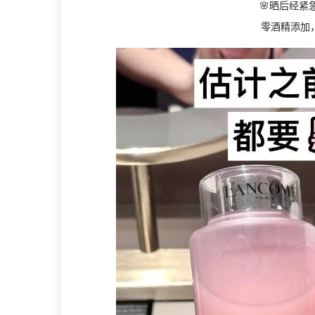
🌸晒后经
零酒精添加