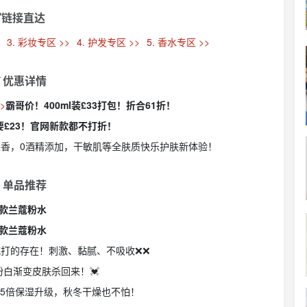
链接直达
>
3. 彩妆专区 >>
4. 护发专区 >>
5. 香水专区 >>
 优惠详情
>
霸哥价！400ml装£33打包！折合61折！
水要£23！官网新款都不打折！
香，0酒精添加，干敏肌等全肤质快乐护肤新体验！
 单品推荐
款兰蔻粉水
款兰蔻粉水
打的存在！刺激、黏腻、不吸收❌❌
白渐变皮肤杀回来！💓
.5倍保湿升级，秋冬干燥也不怕！