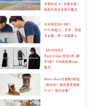
年假玩出 61 天超长假，
轻松开启全年旅行模式
水牙线低至4.9折！
£15.99起入，护牙、防蛀
牙必备，用一次就爱上
【BUG折扣】
Balenciaga 低至4折+额
外5折！£84收经典logo
鞋托
Moon Boot月球靴5折起
+再85折！奥利奥雪地靴
£101！登月必备！