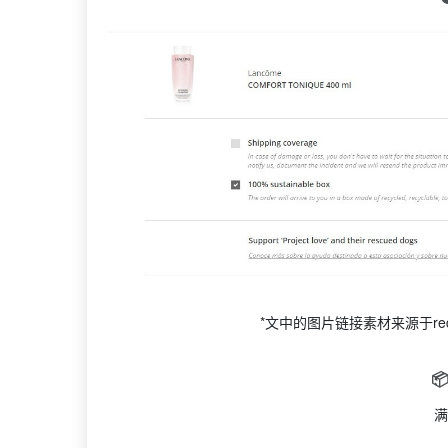
*文中的图片链接素材来源于r

满