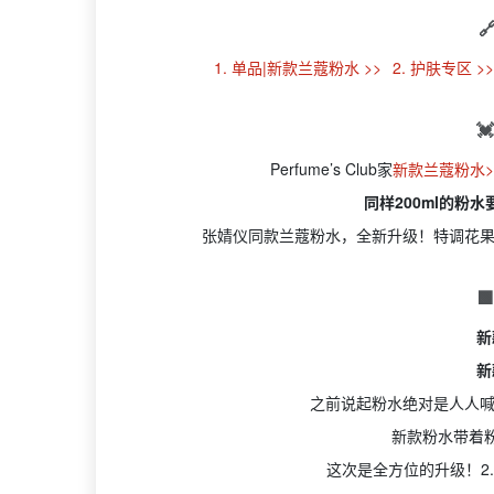

1. 单品|新款兰蔻粉水 >>
2. 护肤专区 >

Perfume’s Club家
新款兰蔻粉水>
同样200ml的粉
张婧仪同款兰蔻粉水，全新升级！特调花果

新
新
之前说起粉水绝对是人人喊
新款粉水带着粉
这次是全方位的升级！2