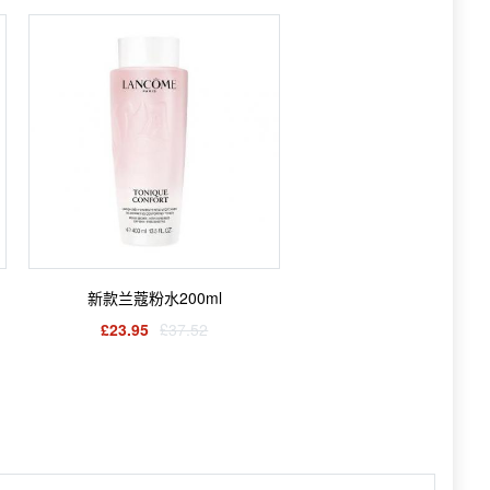
新款兰蔻粉水200ml
£23.95
£37.52