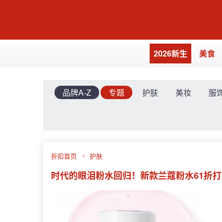
2026新生
美食
品牌A-Z
专题
护肤
美妆
服
折扣首页
护肤
时代的眼泪粉水回归！新款兰蔻粉水61折