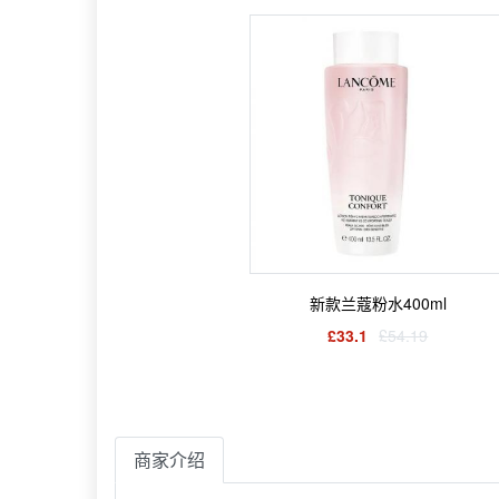
新款兰蔻粉水400ml
£33.1
£54.19
商家介绍