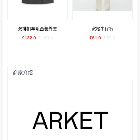
双排扣羊毛西装外套
宽松牛仔裤
£132.0
£189.0
£61.0
£87.0
商家介绍