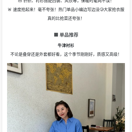
👜 针织、衬衫搭配西装、风衣等，保暖时髦两不误！
🚨 速度抢起来！毫不夸张！热门单品小编边写边没🥲大家抢衣服
真的比抢菜还夸张！
🟩 单品推荐
牛津衬衫
不论是叠穿还是外套都好看，这个季节刚刚好，质感又高级！