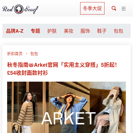
冬季大促
品牌A-Z
专题
护肤
美妆
服饰
鞋子
包包
折扣首页
包包
秋冬指南🥨Arket官网「实用主义穿搭」5折起！
£54收封面款衬衫