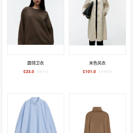
圆领卫衣
米色风衣
£33.0
£47.0
£101.0
£169.0