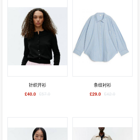
针织开衫
条纹衬衫
£40.0
£57.0
£29.0
£42.0