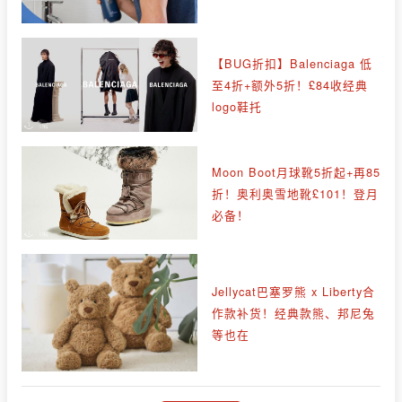
【BUG折扣】Balenciaga 低
至4折+额外5折！£84收经典
logo鞋托
Moon Boot月球靴5折起+再85
折！奥利奥雪地靴£101！登月
必备！
Jellycat巴塞罗熊 x Liberty合
作款补货！经典款熊、邦尼兔
等也在