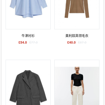
牛津衬衫
美利奴高领毛衣
£54.0
£77.0
£40.0
£67.0