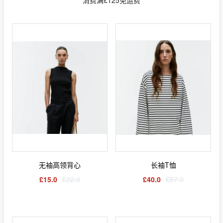
无袖高领背心
长袖T恤
£15.0
£22.0
£40.0
£57.0