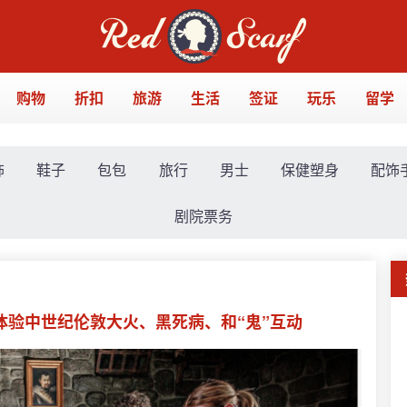
购物
折扣
旅游
生活
签证
玩乐
留学
饰
鞋子
包包
旅行
男士
保健塑身
配饰
剧院票务
💀体验中世纪伦敦大火、黑死病、和“鬼”互动