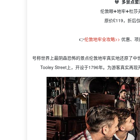
💀 多景点
伦敦眼➕地牢➕杜莎
原价£119，折后
👉
伦敦地牢全攻略>>
优惠、项
号称世界上最阴森恐怖的景点伦敦地牢真实地还原了中
Tooley Street上，开设于1796年。为游