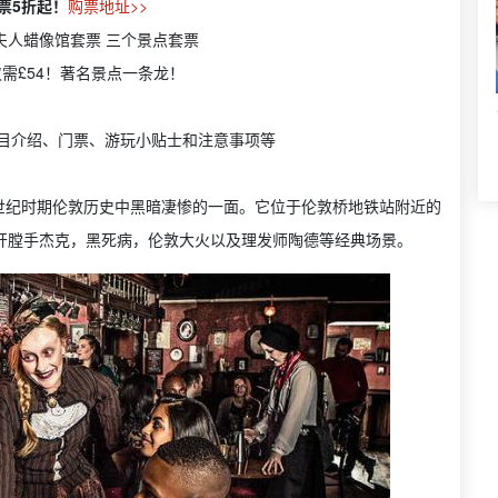
套票5折起！
购票地址>>
夫人蜡像馆套票 三个景点套票
仅需£54！著名景点一条龙！
目介绍、门票、游玩小贴士和注意事项等
世纪时期伦敦历史中黑暗凄惨的一面。它位于伦敦桥地铁站附近的
客真实再现开膛手杰克，黑死病，伦敦大火以及理发师陶德等经典场景。