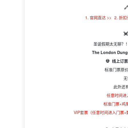

1. 官网直达 >>
2. 折

圣诞假期太无聊？
The London Du
💀 线上订
标准门票原价
无
此外还
任意时间进入
标准门票+鸡尾
VIP套票（任意时间进入门票+