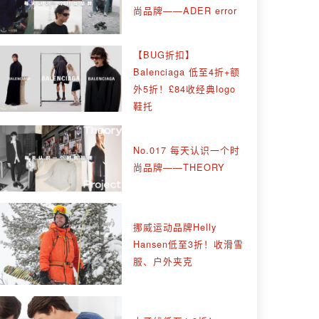
尚品牌——ADER error
【BUG折扣】
Balenciaga 低至4折+额
外5折！£84收经典logo
鞋托
No.017 每天认识一个时
尚品牌——THEORY
挪威运动品牌Helly
Hansen低至3折！收滑雪
服、户外夹克