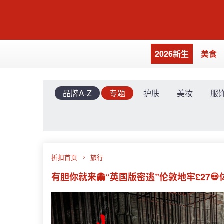
2026新生
美食
品牌A-Z
专题
护肤
美妆
服
折扣首页
旅行
有胆你就来👻“英国版密逃”伦敦地牢£27