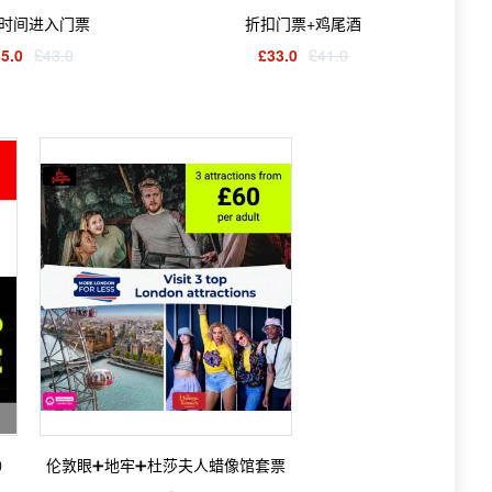
时间进入门票
折扣门票+鸡尾酒
5.0
£43.0
£33.0
£41.0
）
伦敦眼➕地牢➕杜莎夫人蜡像馆套票