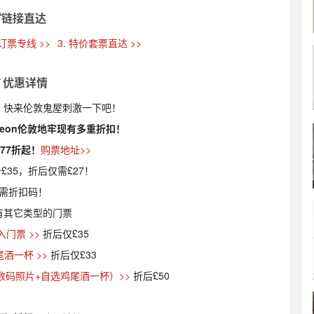
链接直达
扣订票专线 >>
3. 特价套票直达 >>
 优惠详情
！快来伦敦鬼屋刺激一下吧！
ngeon伦敦地牢
现有多重折扣！
票77折起！
购票地址>>
£35，折后仅需£27！
需折扣码！
有其它类型的门票
门票 >>
折后仅£35
酒一杯 >>
折后仅£33
数码照片+自选鸡尾酒一杯）>>
折后£50