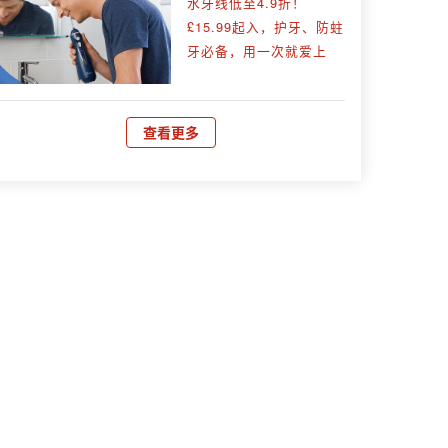
水牙线低至4.9折！
£15.99起入，护牙、防蛀
牙必备，用一次就爱上
查看更多