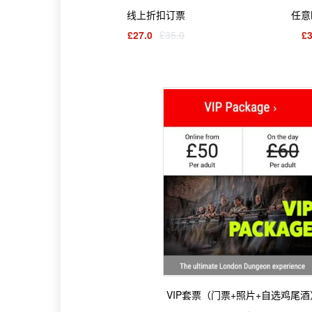
线上折扣订票
任意
£27.0
£35.0
£3
VIP套票（门票+照片+自选鸡尾酒