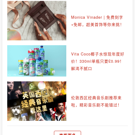
Monica Vinader | 免费刻字
+免邮，超美首饰等你来挑！
Vita Coco椰子水惊现年度好
价！330ml单瓶只要£0.99！
解渴不腻口
伦敦西区经典音乐剧推荐来
啦，精彩音乐剧不能错过！