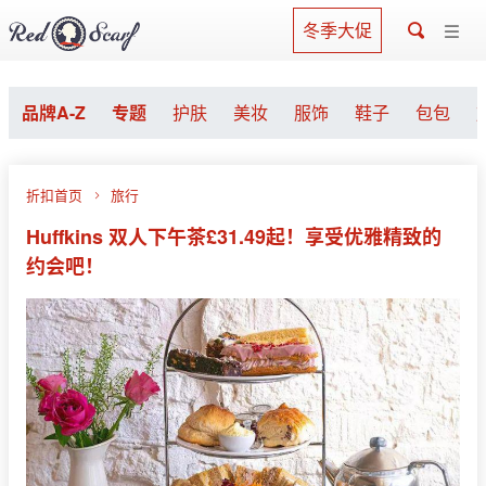
冬季大促
品牌A-Z
专题
护肤
美妆
服饰
鞋子
包包
折扣首页
旅行
Huffkins 双人下午茶£31.49起！享受优雅精致的
约会吧！