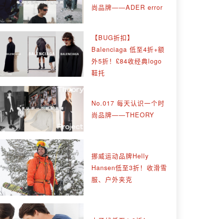
尚品牌——ADER error
【BUG折扣】
Balenciaga 低至4折+额
外5折！£84收经典logo
鞋托
No.017 每天认识一个时
尚品牌——THEORY
挪威运动品牌Helly
Hansen低至3折！收滑雪
服、户外夹克