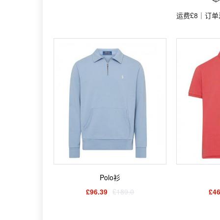
运费£8｜订单
Polo衫
£96.39
£189.0
£46