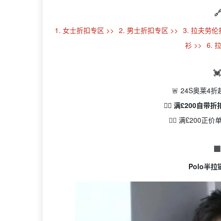

1. 女士折扣专区 >>
2. 男士折扣专区 >>
3. 拉夫劳伦
衫 >>
6.

🚨 24S奥莱4
👉🏻 满£200自
👉🏻 满£200

Polo半