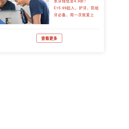
水牙线低至4.9折！
£15.99起入，护牙、防蛀
牙必备，用一次就爱上
查看更多