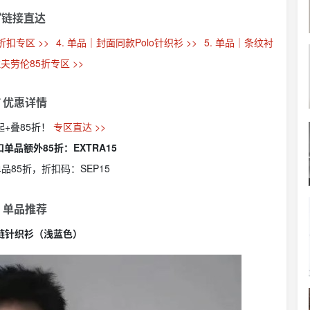
链接直达
折扣专区 >>
4. 单品｜封面同款Polo针织衫 >>
5. 单品｜条纹衬
 拉夫劳伦85折专区 >>
 优惠详情
折起+叠85折！
专区直达 >>
带折扣单品额外85折：EXTRA15
正价单品85折，折扣码：
SEP15
 单品推荐
拉链针织衫（浅蓝色）