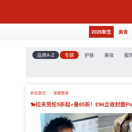
2026新生
美食
品牌A-Z
专题
护肤
美妆
服
折扣首页
保健塑身
🐎拉夫劳伦5折起+叠85折！£96立收封面P