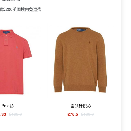
满£200英国境内免运费
Polo衫
圆领针织衫
.33
£109.0
£76.5
£180.0