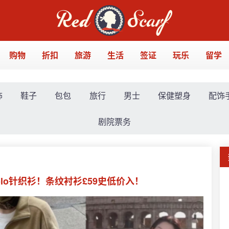
购物
折扣
旅游
生活
签证
玩乐
留学
饰
鞋子
包包
旅行
男士
保健塑身
配饰
剧院票务
olo针织衫！条纹衬衫£59史低价入！