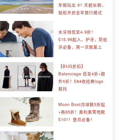
年假玩出 61 天超长假，
轻松开启全年旅行模式
水牙线低至4.9折！
£15.99起入，护牙、防蛀
牙必备，用一次就爱上
【BUG折扣】
Balenciaga 低至4折+额
外5折！£84收经典logo
鞋托
Moon Boot月球靴5折起
+再85折！奥利奥雪地靴
£101！登月必备！