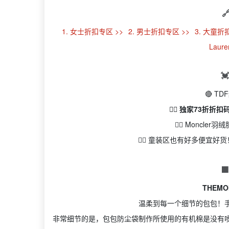

1. 女士折扣专区 >>
2. 男士折扣专区 >>
3. 大童折
Laur

🔴 T
👉🏻 独家73折折扣
👉🏻 Moncl
👉🏻 童装区也有好多便宜

THEM
温柔到每一个细节的包包！
非常细节的是，包包防尘袋制作所使用的有机棉是没有