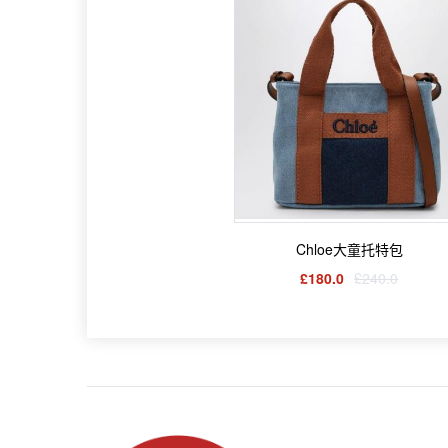
Chloe大童托特包
£180.0
£240.0