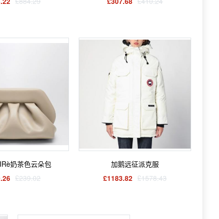
.22
£884.29
£307.68
£410.24
OIRè奶茶色云朵包
加鹅远征派克服
.26
£239.02
£1183.82
£1578.43