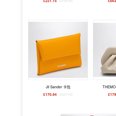
£221.15
£294.86
£663
Jil Sander 卡包
THEM
£170.94
£227.92
£179