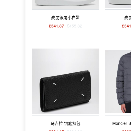
麦昆银尾小白鞋
麦
£341.87
£455.82
£341
马吉拉 钥匙扣包
Moncler