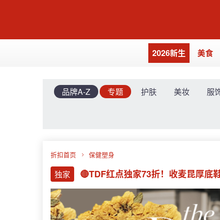
2026新生
美食
品牌A-Z
专题
护肤
美妆
服
折扣首页
保健塑身
🔴TDF红点独家73折！收麦昆厚底鞋
独家