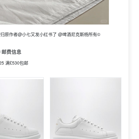
权归原作者@小七又发小红书了 @啤酒尼克斯杨所有©
 邮费信息
25 满£530包邮