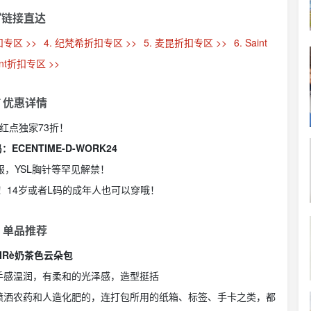
链接直达
扣专区 >>
4. 纪梵希折扣专区 >>
5. 麦昆折扣专区 >>
6. Saint
ent折扣专区 >>
 优惠详情
DF红点独家73折！
码：ECENTIME-D-WORK24
er羽绒服，YSL胸针等罕见解禁！
好货！14岁或者L码的成年人也可以穿哦！
 单品推荐
OIRè奶茶色云朵包
手感温润，有柔和的光泽感，造型挺括
喷洒农药和人造化肥的，连打包所用的纸箱、标签、手卡之类，都