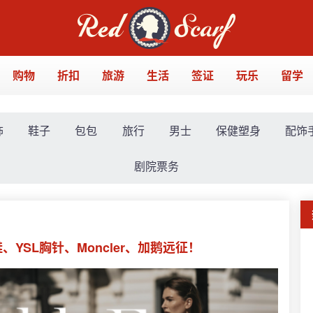
购物
折扣
旅游
生活
签证
玩乐
留学
饰
鞋子
包包
旅行
男士
保健塑身
配饰
剧院票务
、YSL胸针、Moncler、加鹅远征！