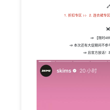

1. 折扣专区 >>
2. 连衣裙专区

📣 【限时4
📣 本次还有大促期间不
📣 且官方放话