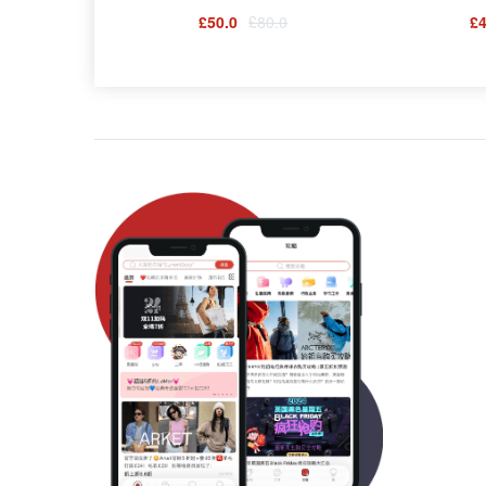
£50.0
£80.0
£4