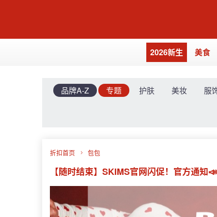
2026新生
美食
品牌A-Z
专题
护肤
美妆
服
折扣首页
包包
【随时结束】SKIMS官网闪促！官方通知