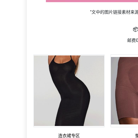
*文中的图片链接素材来

邮费£
连衣裙专区