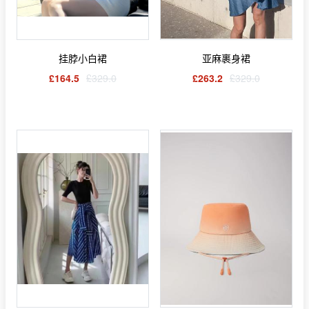
挂脖小白裙
亚麻裹身裙
£164.5
£329.0
£263.2
£329.0