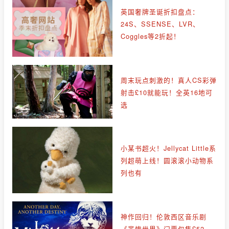
英国奢牌圣诞折扣盘点：
24S、SSENSE、LVR、
Coggles等2折起！
周末玩点刺激的！真人CS彩弹
射击£10就能玩！全英16地可
选
小某书超火！Jellycat Little系
列超萌上线！圆滚滚小动物系
列也有
神作回归！伦敦西区音乐剧
《悲惨世界》门票仅售£52