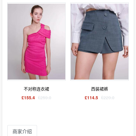
不对称连衣裙
西装裙裤
£155.4
£259.0
£114.5
£229.0
商家介绍