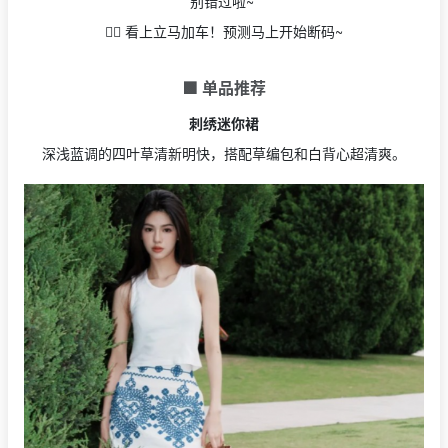
别错过啦~
👉🏻 看上立马加车！预测马上开始断码~
🟩 单品推荐
刺绣迷你裙
深浅蓝调的四叶草清新明快，搭配草编包和白背心超清爽。