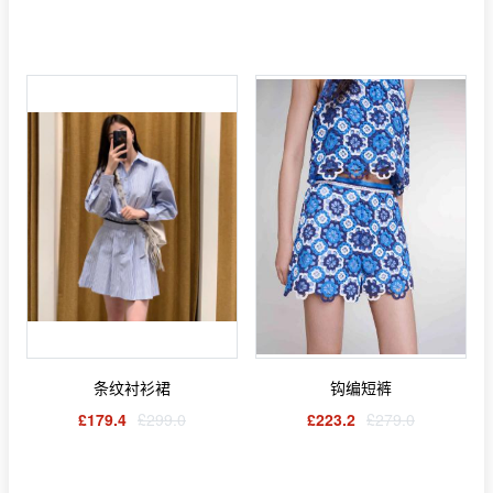
条纹衬衫裙
钩编短裤
£179.4
£299.0
£223.2
£279.0