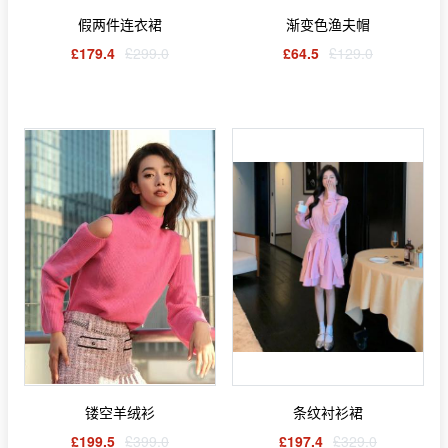
假两件连衣裙
渐变色渔夫帽
£179.4
£299.0
£64.5
£129.0
镂空羊绒衫
条纹衬衫裙
£199.5
£399.0
£197.4
£329.0