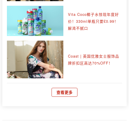
Vita Coco椰子水惊现年度好
价！330ml单瓶只要£0.99！
解渴不腻口
Coast | 英国优雅女士服饰品
牌折扣区高达70%OFF！
查看更多