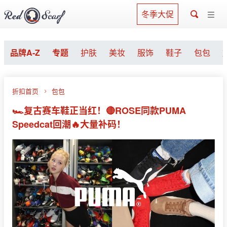
冬季大促
品牌A-Z
专题
护肤
美妆
服饰
鞋子
包包
折扣首页
包包
🏎复古赛车鞋正当红！🔴ROSE同款PUMA
Speedcat回潮🔥大量补码！