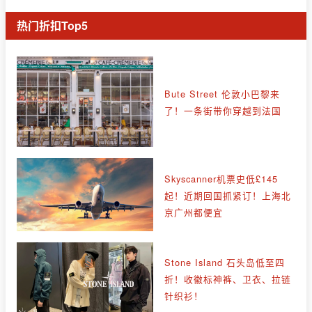
热门折扣Top5
Bute Street 伦敦小巴黎来
了！一条街带你穿越到法国
Skyscanner机票史低£145
起！近期回国抓紧订！上海北
京广州都便宜
Stone Island 石头岛低至四
折！收徽标神裤、卫衣、拉链
针织衫！