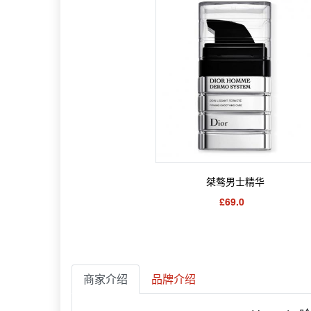
桀骜男士精华
£69.0
商家介绍
品牌介绍