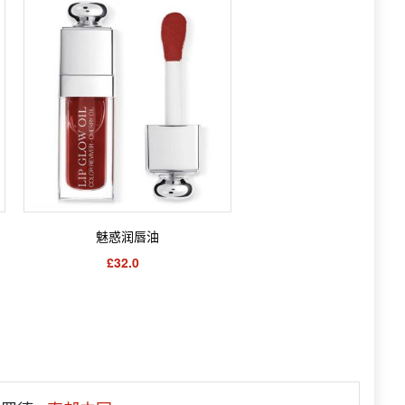
魅惑润唇油
£32.0