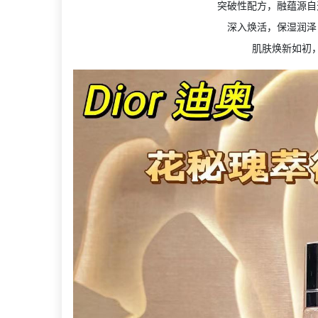
突破性配方，融蕴源自
深入焕活，保湿润泽
肌肤焕新如初