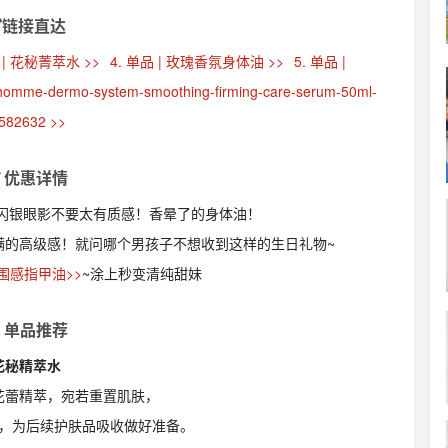
链接直达
 | 花秘菁萃水 >>
4. 单品 | 玫瑰香氛身体油 >>
5. 单品 |
r-homme-dermo-system-smoothing-firming-care-serum-50ml-
582632 >>
 优惠详情
碎！亮闪银眼影不要太有质感！香晕了的身体油！
满的高级感！就问哪个男孩子不想收到这样的生日礼物~
围感指甲油>>
~涂上秒变清纯甜妹
 单品推荐
花秘精萃水
花蕾精萃，宛若重置肌肤，
，为后续护肤品吸收做好准备。