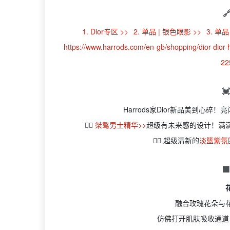

1. Dior专区 >>
2. 单品 | 银色眼影 >>
3. 单品
https://www.harrods.com/en-gb/shopping/dior-dio
22

Harrods家Dior新品美到心
👉🏻
桀骜男士精华>>
超级有未来感的设计！满
👉🏻 超级清新的
淡篮紫氛

融合玫瑰花朵与
仿佛打开肌肤吸收通道