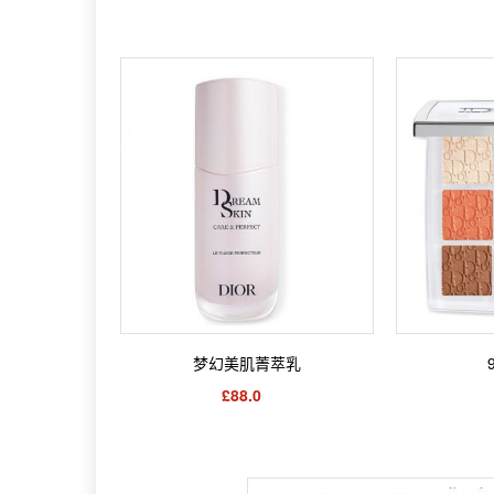
梦幻美肌菁萃乳
£88.0