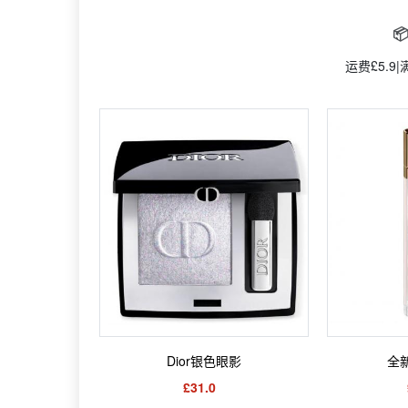

运费£5.9
Dior银色眼影
全
£31.0