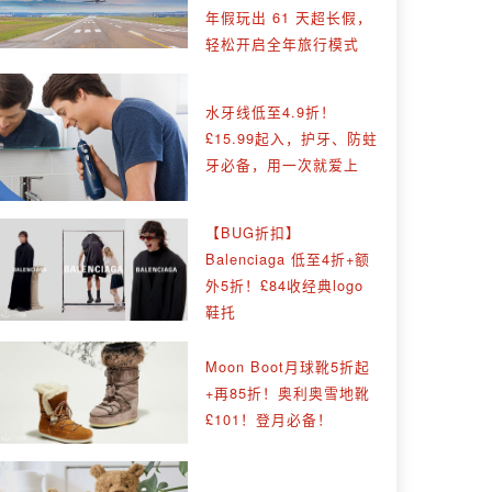
年假玩出 61 天超长假，
轻松开启全年旅行模式
水牙线低至4.9折！
£15.99起入，护牙、防蛀
牙必备，用一次就爱上
【BUG折扣】
Balenciaga 低至4折+额
外5折！£84收经典logo
鞋托
Moon Boot月球靴5折起
+再85折！奥利奥雪地靴
£101！登月必备！