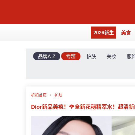
2026新生
美食
品牌A-Z
专题
护肤
美妆
服
折扣首页
护肤
Dior新品美疯！🌹全新花秘精萃水！超