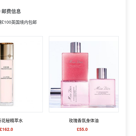
 邮费信息
|满£100英国境内包邮
新花秘精萃水
玫瑰香氛身体油
£162.0
£55.0