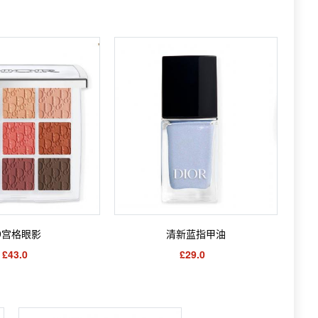
9宫格眼影
清新蓝指甲油
£43.0
£29.0