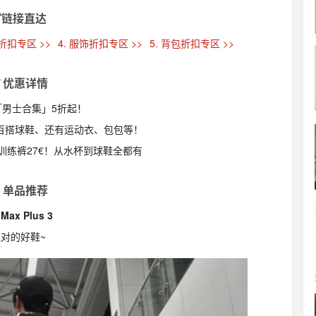
链接直达
履折扣专区 >>
4. 服饰折扣专区 >>
5. 背包折扣专区 >>
 优惠详情
网「男士合集」5折起！
收百搭球鞋、还有运动衣、包包等！
？速干训练裤27€！从水杯到球鞋全都有
 单品推荐
 Max Plus 3
绝对的好鞋~