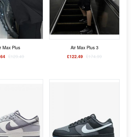
r Max Plus
Air Max Plus 3
.64
£129.49
£122.49
£174.99