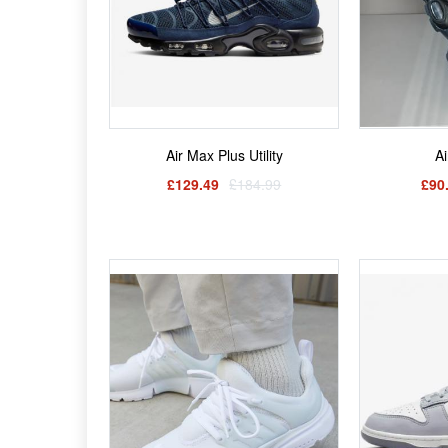
Air Max Plus Utility
Ai
£129.49
£184.99
£90