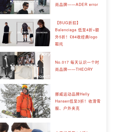
尚品牌——ADER error
【BUG折扣】
Balenciaga 低至4折+额
外5折！£84收经典logo
鞋托
No.017 每天认识一个时
尚品牌——THEORY
挪威运动品牌Helly
Hansen低至3折！收滑雪
服、户外夹克