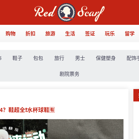
购物
折扣
旅游
生活
签证
玩乐
留学
饰
鞋子
包包
旅行
男士
保健塑身
配饰
剧院票务
54？鞋超全❗水杯球鞋🈶