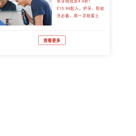
水牙线低至4.9折！
£15.99起入，护牙、防蛀
牙必备，用一次就爱上
查看更多