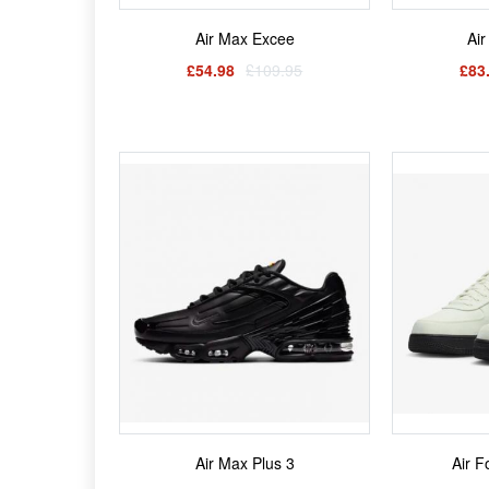
Air Max Excee
Air
£54.98
£109.95
£83
Air Max Plus 3
Air F