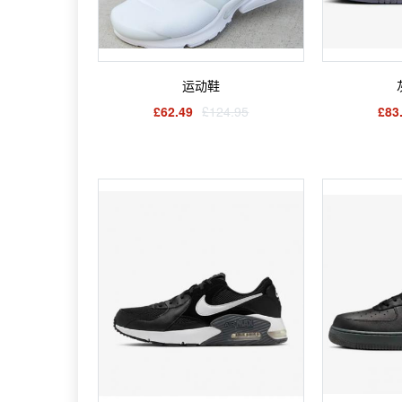
运动鞋
£62.49
£124.95
£83