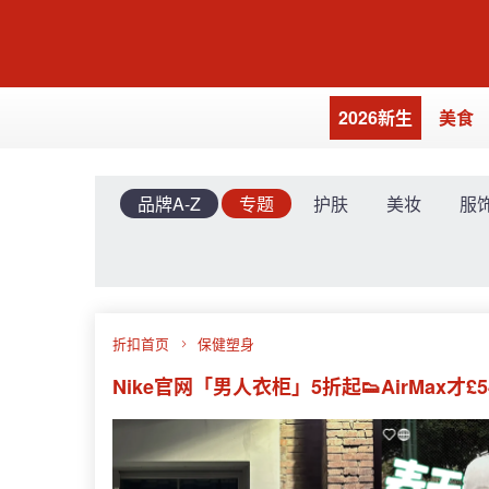
2026新生
美食
品牌A-Z
专题
护肤
美妆
服
折扣首页
保健塑身
Nike官网「男人衣柜」5折起👟AirMax才£