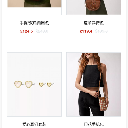
手提/双肩两用包
皮革斜挎包
£124.5
£249.0
£119.4
£199.0
爱心耳钉套装
印花手机包