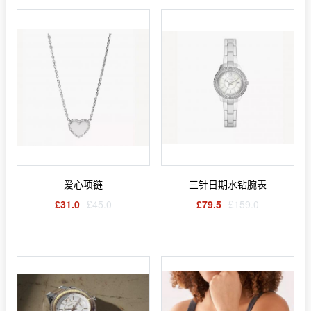
爱心项链
三针日期水钻腕表
£31.0
£45.0
£79.5
£159.0