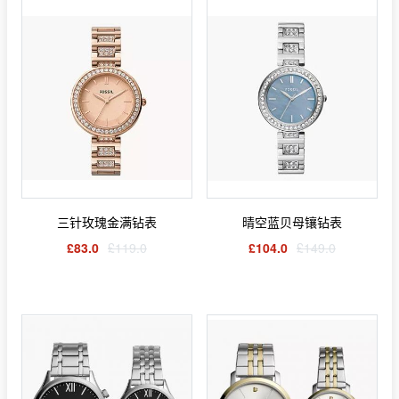
三针玫瑰金满钻表
晴空蓝贝母镶钻表
£83.0
£119.0
£104.0
£149.0