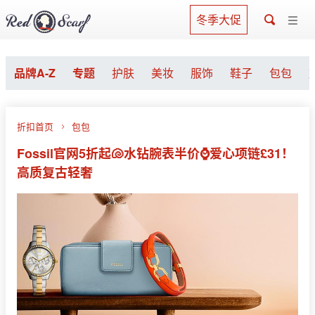
冬季大促
品牌A-Z
专题
护肤
美妆
服饰
鞋子
包包
折扣首页
包包
Fossil官网5折起🐚水钻腕表半价⌚爱心项链£31！
高质复古轻奢