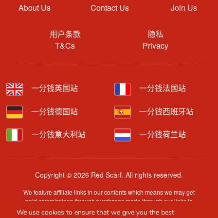
About Us
Contact Us
Join Us
用户条款
隐私
T&Cs
Privacy
一分钱英国站
一分钱法国站
一分钱德国站
一分钱西班牙站
一分钱意大利站
一分钱荷兰站
Copyright © 2026 Red Scarf. All rights reserved.
We feature affiliate links in our contents which means we may get
paid commissions through purchases made through our links to
retailer sites.
We use cookies to ensure that we give you the best