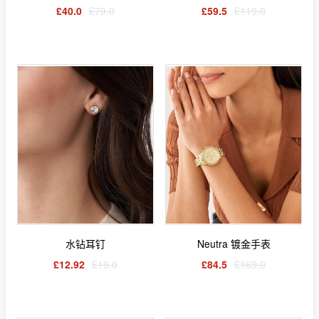
£40.0
£79.0
£59.5
£119.0
水钻耳钉
Neutra 镀金手表
£12.92
£19.0
£84.5
£169.0