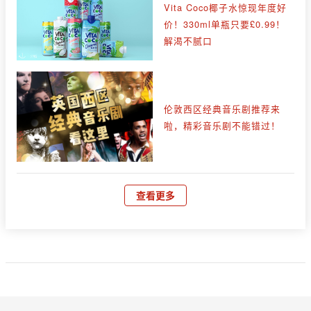
Vita Coco椰子水惊现年度好
价！330ml单瓶只要£0.99！
解渴不腻口
伦敦西区经典音乐剧推荐来
啦，精彩音乐剧不能错过！
查看更多