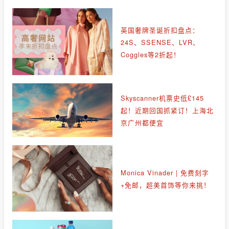
英国奢牌圣诞折扣盘点：
24S、SSENSE、LVR、
Coggles等2折起！
Skyscanner机票史低£145
起！近期回国抓紧订！上海北
京广州都便宜
Monica Vinader | 免费刻字
+免邮，超美首饰等你来挑！