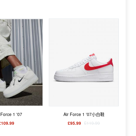
 Force 1 '07
Air Force 1 '07小白鞋
£109.99
£95.99
£119.99