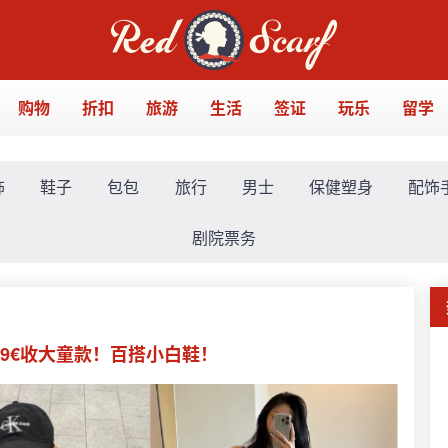
购物
折扣
旅游
生活
签证
玩乐
留学
饰
鞋子
包包
旅行
男士
保健塑身
配饰
剧院票务
👟49€收大童款！百搭小白鞋！