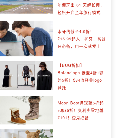
年假玩出 61 天超长假，
轻松开启全年旅行模式
水牙线低至4.9折！
£15.99起入，护牙、防蛀
牙必备，用一次就爱上
【BUG折扣】
Balenciaga 低至4折+额
外5折！£84收经典logo
鞋托
Moon Boot月球靴5折起
+再85折！奥利奥雪地靴
£101！登月必备！