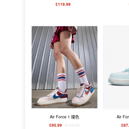
£119.99
Air Force 1 撞色
Air F
£95.99
£119.99
£87