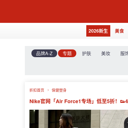
2026新生
美食
品牌A-Z
专题
护肤
美妆
服
折扣首页
保健塑身
Nike官网「Air Force1专场」低至5折！