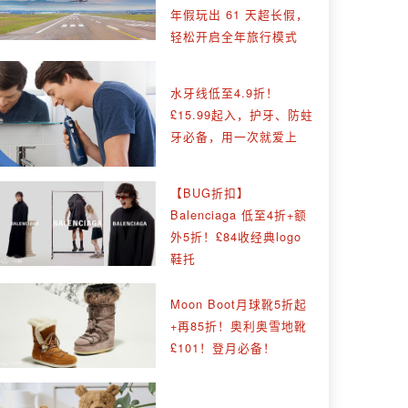
年假玩出 61 天超长假，
轻松开启全年旅行模式
水牙线低至4.9折！
£15.99起入，护牙、防蛀
牙必备，用一次就爱上
【BUG折扣】
Balenciaga 低至4折+额
外5折！£84收经典logo
鞋托
Moon Boot月球靴5折起
+再85折！奥利奥雪地靴
£101！登月必备！