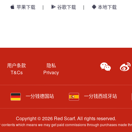
苹果下载
|
谷歌下载
|
本地下载
用户条款
隐私
T&Cs
Privacy
一分钱德国站
一分钱西班牙站
Copyright © 2026 Red Scarf. All rights reserved.
 our contents which means we may get paid commissions through purchases made throug
e information may have been generated by AI and is provided for guidance only. Acc