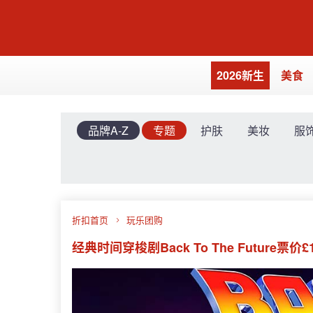
2026新生
美食
品牌A-Z
专题
护肤
美妆
服
折扣首页
玩乐团购
经典时间穿梭剧Back To The Future票