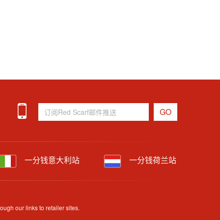
一分钱意大利站
一分钱荷兰站
h our links to retailer sites.
uracy and availability may change without prior notice.