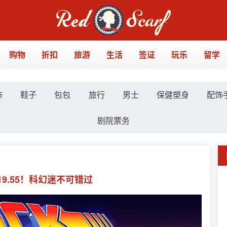
购物
折扣
旅游
生活
签证
玩乐
留学
饰
鞋子
包包
旅行
男士
保健塑身
配饰
剧院票务
价£19.55！科幻迷不可错过